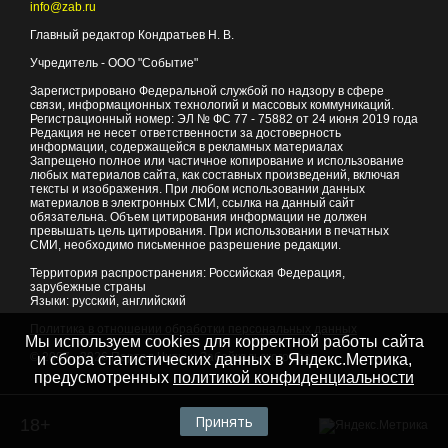
info@zab.ru
Главный редактор Кондратьев Н. В.
Учредитель - ООО "Событие"
Зарегистрировано Федеральной службой по надзору в сфере
связи, информационных технологий и массовых коммуникаций.
Регистрационный номер: ЭЛ № ФС 77 - 75882 от 24 июня 2019 года
Редакция не несет ответственности за достоверность
информации, содержащейся в рекламных материалах
Запрещено полное или частичное копирование и использование
любых материалов сайта, как составных произведений, включая
тексты и изображения. При любом использовании данных
материалов в электронных СМИ, ссылка на данный сайт
обязательна. Объем цитирования информации не должен
превышать цель цитирования. При использовании в печатных
СМИ, необходимо письменное разрешение редакции.
Территория распространения: Российская Федерация,
зарубежные страны
Языки: русский, английский
Политика в отношении обработки персональных данных
Мы используем cookies для корректной работы сайта
© 2007 - 2026
Портал Читы и Забайкальского края
и сбора статистических данных в Яндекс.Метрика,
предусмотренных
политикой конфиденциальности
Принять
18+