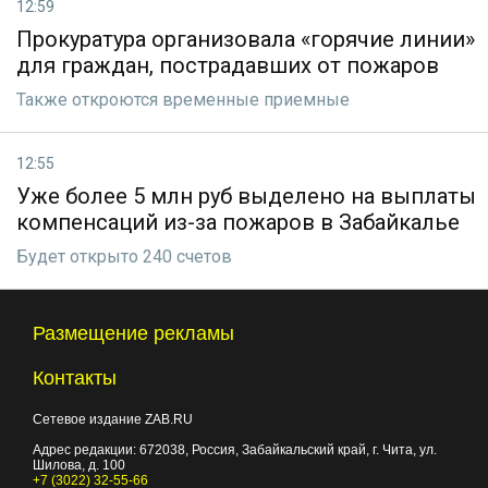
12:59
Прокуратура организовала «горячие линии»
для граждан, пострадавших от пожаров
Также откроются временные приемные
12:55
Уже более 5 млн руб выделено на выплаты
компенсаций из-за пожаров в Забайкалье
Будет открыто 240 счетов
Размещение рекламы
Контакты
Сетевое издание ZAB.RU
Адрес редакции:
672038
, Россия, Забайкальский край, г.
Чита
,
ул.
Шилова, д. 100
+7 (3022) 32-55-66