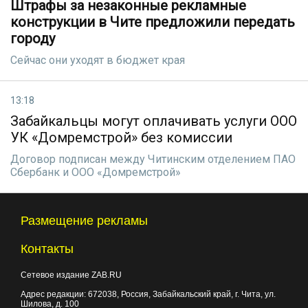
Штрафы за незаконные рекламные
конструкции в Чите предложили передать
городу
Сейчас они уходят в бюджет края
13:18
Забайкальцы могут оплачивать услуги ООО
УК «Домремстрой» без комиссии
Договор подписан между Читинским отделением ПАО
Сбербанк и ООО «Домремстрой»
Размещение рекламы
Контакты
Сетевое издание ZAB.RU
Адрес редакции:
672038
, Россия, Забайкальский край, г.
Чита
,
ул.
Шилова, д. 100