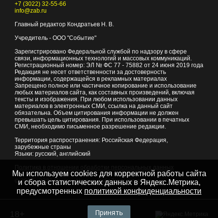
+7 (3022) 32-55-66
info@zab.ru
Главный редактор Кондратьев Н. В.
Учредитель - ООО "Событие"
Зарегистрировано Федеральной службой по надзору в сфере
связи, информационных технологий и массовых коммуникаций.
Регистрационный номер: ЭЛ № ФС 77 - 75882 от 24 июня 2019 года
Редакция не несет ответственности за достоверность
информации, содержащейся в рекламных материалах
Запрещено полное или частичное копирование и использование
любых материалов сайта, как составных произведений, включая
тексты и изображения. При любом использовании данных
материалов в электронных СМИ, ссылка на данный сайт
обязательна. Объем цитирования информации не должен
превышать цель цитирования. При использовании в печатных
СМИ, необходимо письменное разрешение редакции.
Территория распространения: Российская Федерация,
зарубежные страны
Языки: русский, английский
Политика в отношении обработки персональных данных
Мы используем cookies для корректной работы сайта
© 2007 - 2026
Портал Читы и Забайкальского края
и сбора статистических данных в Яндекс.Метрика,
предусмотренных
политикой конфиденциальности
Принять
18+