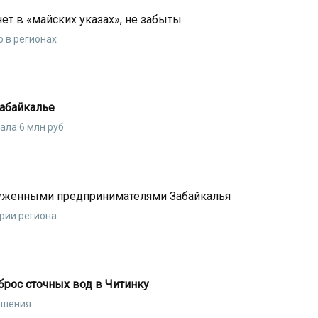
ет в «майских указах», не забыты
 в регионах
абайкалье
ала 6 млн руб
луженными предпринимателями Забайкалья
рии региона
сброс сточных вод в Читинку
ушения