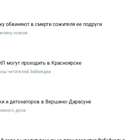
 обвиняют в смерти сожителя ее подруги
ужчину ножом
Л могут проходить в Красноярске
росы читателей Забмедиа
и и детонаторов в Вершино-Дарасуне
ловного дела