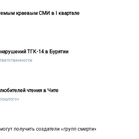
уемым краевым СМИ в I квартале
 нарушений ТГК-14 в Бурятии
ответственности
 любителей чтения в Чите
прошлого»
огут получить создатели «групп смерти»