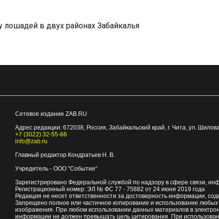
 лошадей в двух районах Забайкалья
Сетевое издание ZAB.RU
Адрес редакции:
672038
, Россия, Забайкальский край, г.
Чита
,
ул. Шилова
+7 (3022) 32-55-66
info@zab.ru
Главный редактор Кондратьев Н. В.
Учредитель - ООО "Событие"
Зарегистрировано Федеральной службой по надзору в сфере связи, ин
Регистрационный номер: ЭЛ № ФС 77 - 75882 от 24 июня 2019 года
Редакция не несет ответственности за достоверность информации, со
Запрещено полное или частичное копирование и использование любых м
изображения. При любом использовании данных материалов в электро
информации не должен превышать цель цитирования. При использован