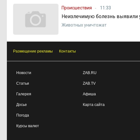
Происшествия
11:33
Неизлечимую болезнь выявили у
Животных уничтожат
Размещение рекламы
Контакты
Новости
ZAB.RU
Статьи
ZAB.TV
Галерея
Афиша
Досье
Карта сайта
Погода
Курсы валют