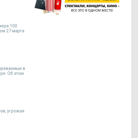
мере 100
ом 27 марта
озреваемые в
ре. Об этом
ов, угрожая