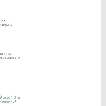
нное
катерину
ии двух
иговорил его
м
,
й идеей. Это
низованной