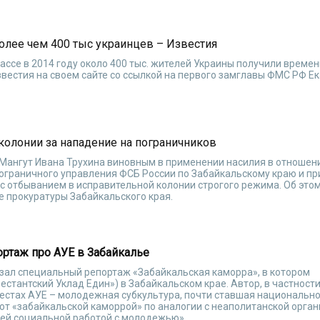
олее чем 400 тыс украинцев – Известия
ассе в 2014 году около 400 тыс. жителей Украины получили време
звестия на своем сайте со ссылкой на первого замглавы ФМС РФ Е
 колонии за нападение на пограничников
 Мангут Ивана Трухина виновным в применении насилия в отношен
ограничного управления ФСБ России по Забайкальскому краю и пр
 с отбыванием в исправительной колонии строгого режима. Об это
 прокуратуры Забайкальского края.
ортаж про АУЕ в Забайкалье
азал специальный репортаж «Забайкальская каморра», в котором
стантский Уклад Един») в Забайкальском крае. Автор, в частности
местах АУЕ – молодежная субкультура, почти ставшая национально
ют «забайкальской каморрой» по аналогии с неаполитанской орга
оей социальной работой с молодежью».