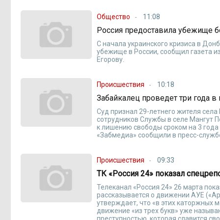
Общество
11:08
Россия предоставила убежище б
С начала украинского кризиса в Донб
убежище в России, сообщил газета и
Егорову.
Происшествия
10:18
Забайкалец проведет три года в
Суд признал 29-летнего жителя села
сотрудников Службы в селе Мангут П
к лишению свободы сроком на 3 года
«Забмедиа» сообщили в пресс-службе
Происшествия
09:33
ТК «Россия 24» показал спецреп
Телеканал «Россия 24» 26 марта пок
рассказывается о движении АУЕ («Аре
утверждает, что «в этих каторжных 
движение «из трех букв» уже называ
преступностью, которая славится св