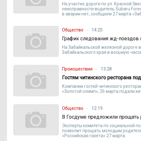
На участке дороги по ул. Красной Зв
неисправности водитель Subaru Fore
в аварии нет, сообщили 27 марта «З
Общество
14:20
График следования жд-поездов 
На Забайкальской железной дороге в
Забайкальского края в восьмую часо
Происшествия
13:28
Гостям читинского ресторана под
Компании гостей читинского рестора
«Золотой олимп», 26 марта подали к
Общество
12:19
В Госдуме предложили прощать 
Эксперты комитета по социальной п
позволит прощать молодым родителям
«Российская газета» 27 марта.