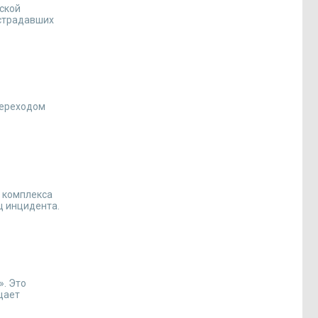
еской
острадавших
переходом
о комплекса
ц инцидента.
». Это
щает