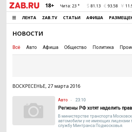
18+
Чита:
23 °
81.13
93.58
11.
ЛЕНТА
ZAB.TV
СТАТЬИ
АФИША
РАЗМЕЩЕ
НОВОСТИ
Всё
Авто
Афиша
Общество
Политика
Прои
ВОСКРЕСЕНЬЕ, 27 марта 2016
Авто
23:10
Регионы РФ хотят наделить прав
В министерстве транспорта Московс
автомобили у не имеющих лицензии т
службу Минтранса Подмосковья.