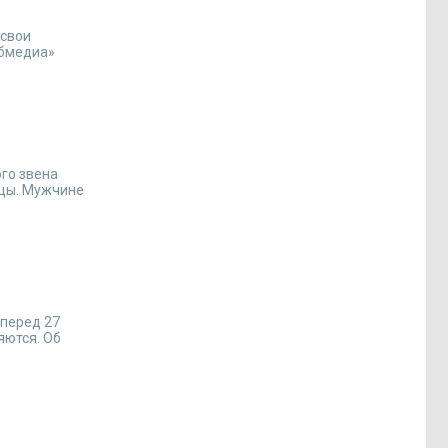
 свои
абмедиа»
го звена
ицы. Мужчине
вперед 27
яются. Об