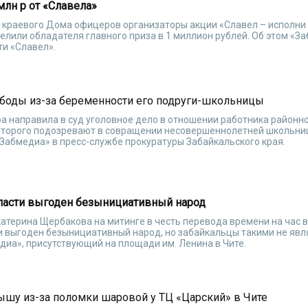
млн р от «Славела»
е краевого Дома офицеров организаторы акции «Славел – исполни
делили обладателя главного приза в 1 миллион рублей. Об этом «З
ти «Славел».
боды из-за беременности его подруги-школьницы
 направила в суд уголовное дело в отношении работника районно
которого подозревают в совращении несовершеннолетней школьн
Забмедиа» в пресс-службе прокуратуры Забайкальского края.
ласти выгоден безынициативный народ
атерина Щербакова на митинге в честь перевода времени на час 
ти выгоден безынициативный народ, но забайкальцы такими не явл
иа», присутствующий на площади им. Ленина в Чите.
ышу из-за поломки шаровой у ТЦ «Царский» в Чите