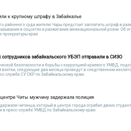
или к крупному штрафу в Забайкалье
го районного суда жителю Чары предстоит заплатить штраф в раз
казывания в соцсетях и разжигание межнациональной розни. Об эт
 прокуратуры края.
 сотрудников забайкальского УБЭП отправили в СИЗО
ческой безопасности и борьбы с коррупцией краевого УМВД, под
 взятки, следующие два месяца проведут в следственном изолято
сс-службе СУ СКР по Забайкальскому краю.
 центре Читы мужчину задержала полиция
держали читинца, который в центре города ограбил двоих студент
и в пресс-службе УМВД по Забайкальскому краю.