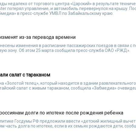
езды недалеко от торгового центра «Царский» в результате технич
ster потерял управление, и автомобиль перевернулся на крышу. П
абмедиа» в пресс-службе УМВЛ по Забайкальскому краю.
изменят из-за перевода времени
несены изменения в расписание пассажирских поездов в связи с 
вую зону. Об этом 25 марта сообщила пресс-служба ОАО «РЖД».
али салат с тараканом
на «Золотой телец», который находится в здании развлекательног
итайский салат с живым тараканом, сообщила «Забмедиа» очевиде
россиянам долги по ипотеке после рождения ребенка
олитике Госдумы РФ предложили ввести «детский жилищный вычет
 часть долга по ипотеке, если в их семьях рождаются дети, сооб