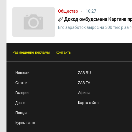
Общество
10:27
Доход омбудсмена Каргина пре
Его заработок вырос на 300 тыс р за 
Размещение рекламы
Контакты
Новости
ZAB.RU
Статьи
ZAB.TV
Галерея
Афиша
Досье
Карта сайта
Погода
Курсы валют