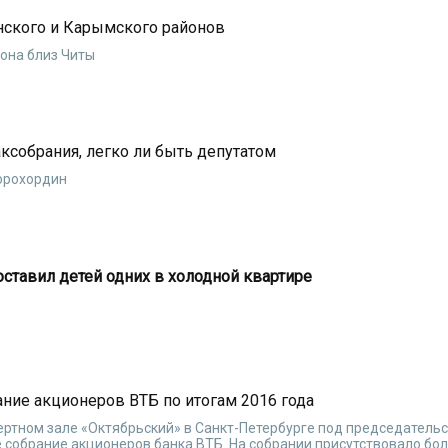
инского и Карымского районов
она близ Читы
ксобрания, легко ли быть депутатом
Хорохордин
оставил детей одних в холодной квартире
ние акционеров ВТБ по итогам 2016 года
ертном зале «Октябрьский» в Санкт-Петербурге под председатель
собрание акционеров банка ВТБ. На собрании присутствовало бол