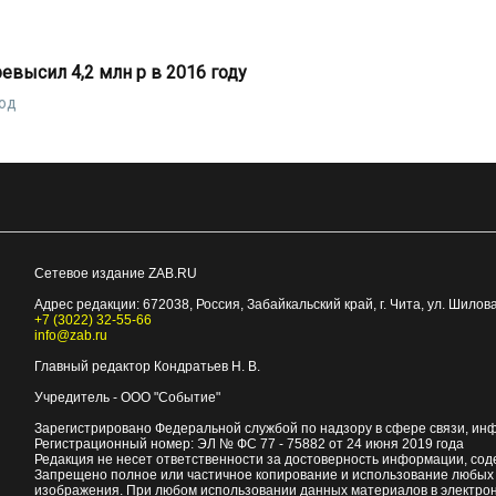
высил 4,2 млн р в 2016 году
год
Сетевое издание ZAB.RU
Адрес редакции:
672038
, Россия, Забайкальский край, г.
Чита
,
ул. Шилова
+7 (3022) 32-55-66
info@zab.ru
Главный редактор Кондратьев Н. В.
Учредитель - ООО "Событие"
Зарегистрировано Федеральной службой по надзору в сфере связи, ин
Регистрационный номер: ЭЛ № ФС 77 - 75882 от 24 июня 2019 года
Редакция не несет ответственности за достоверность информации, со
Запрещено полное или частичное копирование и использование любых м
изображения. При любом использовании данных материалов в электро