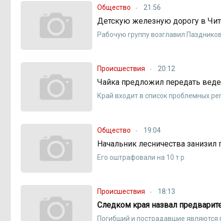
Общество
21:56
Детскую железную дорогу в Чите
Рабочую группу возглавил Пазднико
Происшествия
20:12
Чайка предложил передать веде
Край входит в список проблемных ре
Общество
19:04
Начальник лесничества занизил
Его оштрафовали на 10 т р
Происшествия
18:13
Следком края назвал предварит
Погибший и пострадавшие являются