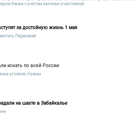
еров банка с учетом заочных участников.
ступят за достойную жизнь 1 мая
тметить Первомай
ли искать по всей России
зных уголков страны
радали на шахте в Забайкалье
оне