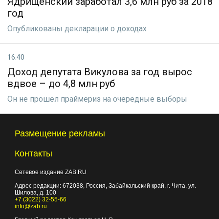
Ядрищенский заработал 3,6 млн руб за 2018
год
Опубликованы декларации о доходах
16:40
Доход депутата Викулова за год вырос
вдвое – до 4,8 млн руб
Он не прошел праймериз на очередные выборы
Размещение рекламы
Контакты
Сетевое издание ZAB.RU
Адрес редакции:
672038
, Россия, Забайкальский край, г.
Чита
,
ул.
Шилова, д. 100
+7 (3022) 32-55-66
info@zab.ru