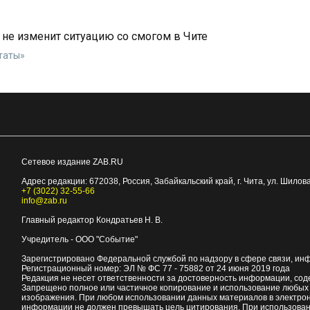
 не изменит ситуацию со смогом в Чите
таты»
Сетевое издание ZAB.RU
Адрес редакции:
672038
, Россия, Забайкальский край, г.
Чита
,
ул. Шилова
+7 (3022) 32-55-66
info@zab.ru
Главный редактор Кондратьев Н. В.
Учредитель - ООО "Событие"
Зарегистрировано Федеральной службой по надзору в сфере связи, ин
Регистрационный номер: ЭЛ № ФС 77 - 75882 от 24 июня 2019 года
Редакция не несет ответственности за достоверность информации, со
Запрещено полное или частичное копирование и использование любых м
изображения. При любом использовании данных материалов в электро
информации не должен превышать цель цитирования. При использован