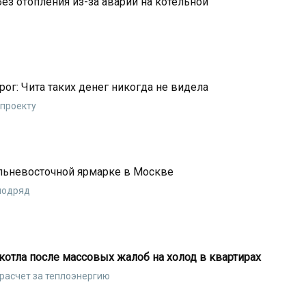
ез отопления из-за аварии на котельной
ог: Чита таких денег никогда не видела
цпроекту
альневосточной ярмарке в Москве
 подряд
котла после массовых жалоб на холод в квартирах
расчет за теплоэнергию