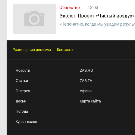
Общество
13:03
Эколог: Проект «Чистый воздух»
«Непонятно, когда мы увидим резуль
Размещение рекламы
Контакты
Новости
ZAB.RU
Статьи
ZAB.TV
Галерея
Афиша
Досье
Карта сайта
Погода
Курсы валют