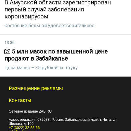
В Амурской области зарегистрирован
первый случай заболевания
коронавирусом
Состояние больной удовлетворительное
13:30
5 млн масок по завышенной цене
продают в Забайкалье
Цена масок – 35 рублей за штуку
Размещение рекламы
Контакты
Сетевое издание ZAB.RU
Адрес редакции:
672038
, Россия, Забайкальский край, г.
Чита
,
ул.
Шилова, д. 100
+7 (3022) 32-55-66