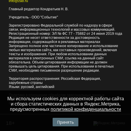
info@zab.ru
Главный редактор Кондратьев Н. В.
Учредитель - ООО "Событие"
Зарегистрировано Федеральной службой по надзору в сфере
связи, информационных технологий и массовых коммуникаций.
Регистрационный номер: ЭЛ № ФС 77 - 75882 от 24 июня 2019 года
Редакция не несет ответственности за достоверность
информации, содержащейся в рекламных материалах
Запрещено полное или частичное копирование и использование
любых материалов сайта, как составных произведений, включая
тексты и изображения. При любом использовании данных
материалов в электронных СМИ, ссылка на данный сайт
обязательна. Объем цитирования информации не должен
превышать цель цитирования. При использовании в печатных
СМИ, необходимо письменное разрешение редакции.
Территория распространения: Российская Федерация,
зарубежные страны
Языки: русский, английский
Политика в отношении обработки персональных данных
Мы используем cookies для корректной работы сайта
© 2007 - 2026
Портал Читы и Забайкальского края
и сбора статистических данных в Яндекс.Метрика,
предусмотренных
политикой конфиденциальности
Принять
18+