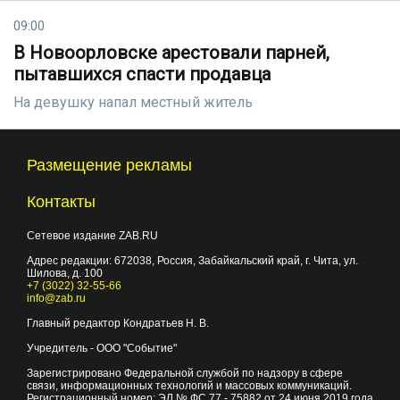
09:00
В Новоорловске арестовали парней,
пытавшихся спасти продавца
На девушку напал местный житель
Размещение рекламы
Контакты
Сетевое издание ZAB.RU
Адрес редакции:
672038
, Россия, Забайкальский край, г.
Чита
,
ул.
Шилова, д. 100
+7 (3022) 32-55-66
info@zab.ru
Главный редактор Кондратьев Н. В.
Учредитель - ООО "Событие"
Зарегистрировано Федеральной службой по надзору в сфере
связи, информационных технологий и массовых коммуникаций.
Регистрационный номер: ЭЛ № ФС 77 - 75882 от 24 июня 2019 года