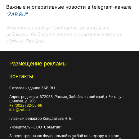
Важные и оперативные новости в telegram-канале
"ZAB.RU"
Заметили ошибку? Сообщите, пожалуйста,
редакции. Выделите текст и нажмите клавиши
«Ctrl» и «Пробел»
Размещение рекламы
Контакты
Сетевое издание ZAB.RU
Адрес редакции:
672038
, Россия, Забайкальский край, г.
Чита
,
ул.
Шилова, д. 100
+7 (3022) 32-55-66
info@zab.ru
Главный редактор Кондратьев Н. В.
Учредитель - ООО "Событие"
Зарегистрировано Федеральной службой по надзору в сфере