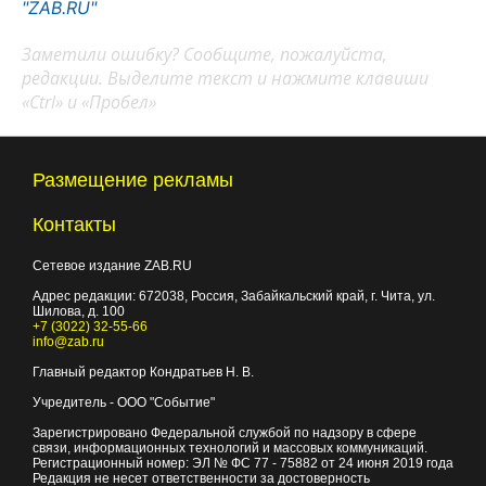
"ZAB.RU"
Заметили ошибку? Сообщите, пожалуйста,
редакции. Выделите текст и нажмите клавиши
«Ctrl» и «Пробел»
Размещение рекламы
Контакты
Сетевое издание ZAB.RU
Адрес редакции:
672038
, Россия, Забайкальский край, г.
Чита
,
ул.
Шилова, д. 100
+7 (3022) 32-55-66
info@zab.ru
Главный редактор Кондратьев Н. В.
Учредитель - ООО "Событие"
Зарегистрировано Федеральной службой по надзору в сфере
связи, информационных технологий и массовых коммуникаций.
Регистрационный номер: ЭЛ № ФС 77 - 75882 от 24 июня 2019 года
Редакция не несет ответственности за достоверность