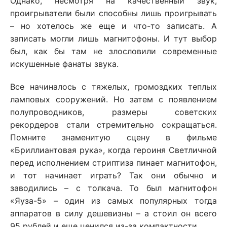
Однако, несмотря на качественный звук,
проигрыватели были способны лишь проигрывать
– но хотелось же еще и что-то записать. А
записать могли лишь магнитофоны. И тут выбор
был, как бы там не злословили современные
искушенные фанаты звука.
Все начиналось с тяжелых, громоздких теплых
ламповых сооружений. Но затем с появлением
полупроводников, размеры советских
рекордеров стали стремительно сокращаться.
Помните знаменитую сцену в фильме
«Бриллиантовая рука», когда героиня Светличной
перед исполнением стриптиза пинает магнитофон,
и тот начинает играть? Так они обычно и
заводились – с толкача. То был магнитофон
«Яуза-5» – один из самых популярных тогда
аппаратов в силу дешевизны – а стоил он всего
95 рублей и еще ценился из-за компактности.