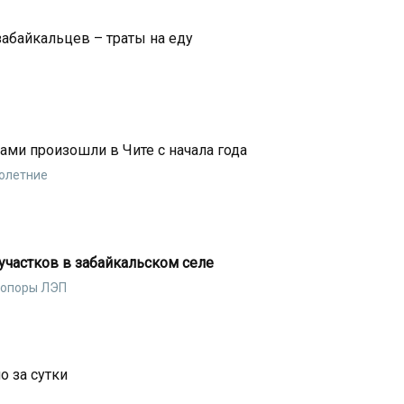
забайкальцев – траты на еду
ами произошли в Чите с начала года
нолетние
участков в забайкальском селе
и опоры ЛЭП
о за сутки