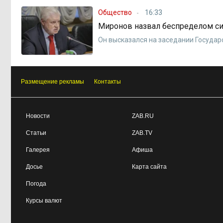
Общество
16:33
Миронов назвал беспределом с
Он высказался на заседании Госуда
Размещение рекламы
Контакты
Новости
ZAB.RU
Статьи
ZAB.TV
Галерея
Афиша
Досье
Карта сайта
Погода
Курсы валют