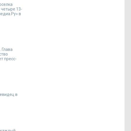
оселка
 четыре 13-
медиа.Ру» в
 Глава
ство
т пресс-
чевидец в
я каждый