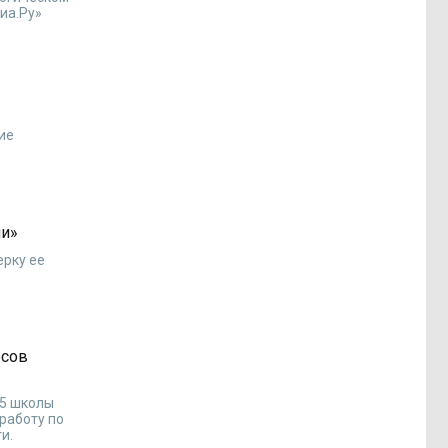
иа.Ру»
ие
ми»
ерку ее
осов
15 школы
 работу по
и.