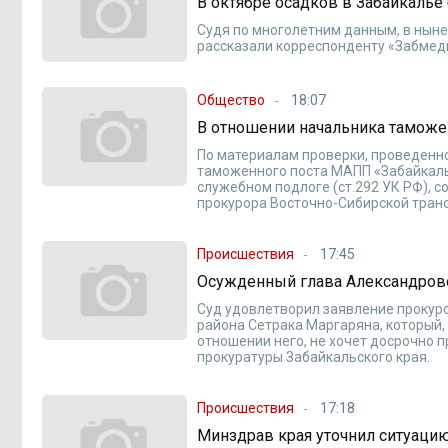
В октябре осадков в Забайкаль
Судя по многолетним данным, в ныне
рассказали корреспонденту «Забмед
Общество
18:07
В отношении начальника таможе
По материалам проверки, проведенн
таможенного поста МАПП «Забайкаль
служебном подлоге (ст.292 УК РФ), 
прокурора Восточно-Сибирской тран
Происшествия
17:45
Осужденный глава Александрово
Суд удовлетворил заявление прокур
района Сетрака Маргаряна, который,
отношении него, не хочет досрочно 
прокуратуры Забайкальского края.
Происшествия
17:18
Минздрав края уточнил ситуаци