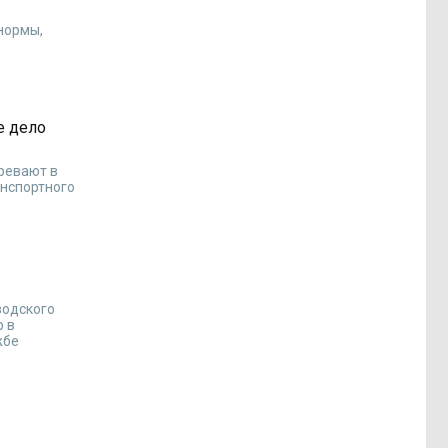
нормы,
е дело
ревают в
анспортного
водского
р в
жбе