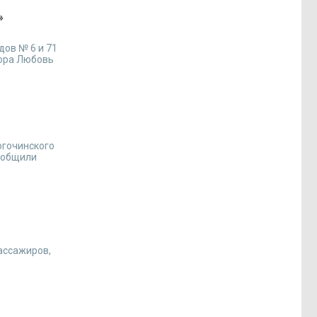
»
дов № 6 и 71
зора Любовь
огочинского
ообщили
ассажиров,