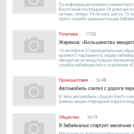
По информации краевого министерств
Восточный пострадали 18 девочек в в
летних, пятеро 14-летних, шесть 15
пресс-службе администрации Забайк
Политика
17:05
Жиряков: «Большинство мандат
14 октября в 27 муниципальных обра
краевого парламента, лидер забайка
мандатов на предстоящих муниципал
служба забайкальского отделения «Е
Происшествия
16:48
Автомобиль слетел с дороги пе
В Чите автомобиль «Suzuki Swift» сл
рамках акции «Народный корреспонд
Общество
16:19
В Забайкалье стартует месячни
Месячник по флюорографическому обс