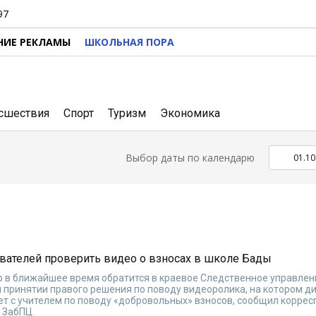
97
НИЕ РЕКЛАМЫ
ШКОЛЬНАЯ ПОРА
сшествия
Спорт
Туризм
Экономика
Выбор даты по календарю
вателей проверить видео о взносах в школе Бады
 в ближайшее время обратится в краевое Следственное управлен
 принятии правого решения по поводу видеоролика, на котором д
ет с учителем по поводу «добровольных» взносов, сообщил корре
 ЗабПЦ.