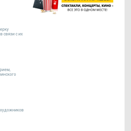
верку
в связи с их
рием,
зинского
, художников