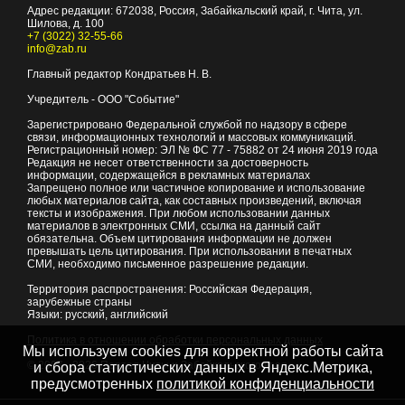
Адрес редакции:
672038
, Россия, Забайкальский край, г.
Чита
,
ул.
Шилова, д. 100
+7 (3022) 32-55-66
info@zab.ru
Главный редактор Кондратьев Н. В.
Учредитель - ООО "Событие"
Зарегистрировано Федеральной службой по надзору в сфере
связи, информационных технологий и массовых коммуникаций.
Регистрационный номер: ЭЛ № ФС 77 - 75882 от 24 июня 2019 года
Редакция не несет ответственности за достоверность
информации, содержащейся в рекламных материалах
Запрещено полное или частичное копирование и использование
любых материалов сайта, как составных произведений, включая
тексты и изображения. При любом использовании данных
материалов в электронных СМИ, ссылка на данный сайт
обязательна. Объем цитирования информации не должен
превышать цель цитирования. При использовании в печатных
СМИ, необходимо письменное разрешение редакции.
Территория распространения: Российская Федерация,
зарубежные страны
Языки: русский, английский
Политика в отношении обработки персональных данных
Мы используем cookies для корректной работы сайта
© 2007 - 2026
Портал Читы и Забайкальского края
и сбора статистических данных в Яндекс.Метрика,
предусмотренных
политикой конфиденциальности