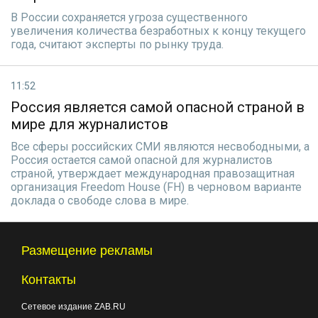
В России сохраняется угроза существенного
увеличения количества безработных к концу текущего
года, считают эксперты по рынку труда.
11:52
Россия является самой опасной страной в
мире для журналистов
Все сферы российских СМИ являются несвободными, а
Россия остается самой опасной для журналистов
страной, утверждает международная правозащитная
организация Freedom House (FH) в черновом варианте
доклада о свободе слова в мире.
Размещение рекламы
Контакты
Сетевое издание ZAB.RU