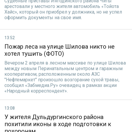
Судебные приставы Ингодинского района Читы
арестовали у местного жителя автомобиль «Tойота
Хайс», который он приобрел у должника, но не успел
оформить документы на свое имя.
13:52
Пожар леса на улице Шилова никто не
хотел тушить (ФОТО)
Вечером 2 апреля в лесном массиве по улице Шилова
между новым Перинатальным центром и гаражным
кооперативом, расположенным около АЗС
"Нефтемаркет" произошло возгорание сухой травы,
сообщил «Забмедиа.Ру» очевидец в рамках акции
«Народный корреспондент».
13:08
У жителя Дульдургинского района
похитили иконы в ходе подготовки к
похоронам