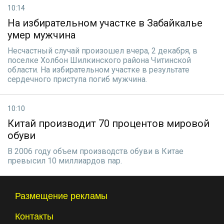
10:14
На избирательном участке в Забайкалье
умер мужчина
Несчастный случай произошел вчера, 2 декабря, в
поселке Холбон Шилкинского района Читинской
области. На избирательном участке в результате
сердечного приступа погиб мужчина.
10:10
Китай производит 70 процентов мировой
обуви
В 2006 году объем производств обуви в Китае
превысил 10 миллиардов пар.
Размещение рекламы
Контакты