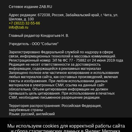
Сетевое издание ZAB.RU
Адрес редакции:
672038
, Россия, Забайкальский край, г.
Чита
,
ул.
Шилова, д. 100
+7 (3022) 32-55-66
info@zab.ru
Главный редактор Кондратьев Н. В.
Учредитель - ООО "Событие"
Зарегистрировано Федеральной службой по надзору в сфере
связи, информационных технологий и массовых коммуникаций.
Регистрационный номер: ЭЛ № ФС 77 - 75882 от 24 июня 2019 года
Редакция не несет ответственности за достоверность
информации, содержащейся в рекламных материалах
Запрещено полное или частичное копирование и использование
любых материалов сайта, как составных произведений, включая
тексты и изображения. При любом использовании данных
материалов в электронных СМИ, ссылка на данный сайт
обязательна. Объем цитирования информации не должен
превышать цель цитирования. При использовании в печатных
СМИ, необходимо письменное разрешение редакции.
Территория распространения: Российская Федерация,
зарубежные страны
Языки: русский, английский
Политика в отношении обработки персональных данных
Мы используем cookies для корректной работы сайта
© 2007 - 2026
Портал Читы и Забайкальского края
и сбора статистических данных в Яндекс.Метрика,