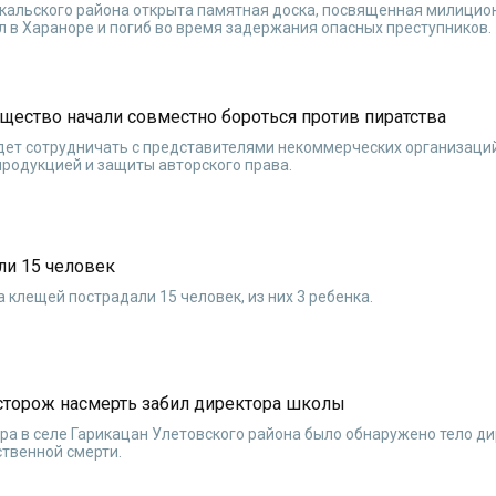
йкальского района открыта памятная доска, посвященная милицио
 в Хараноре и погиб во время задержания опасных преступников.
бщество начали совместно бороться против пиратства
дет сотрудничать с представителями некоммерческих организаци
родукцией и защиты авторского права.
ли 15 человек
а клещей пострадали 15 человек, из них 3 ребенка.
 сторож насмерть забил директора школы
утра в селе Гарикацан Улетовского района было обнаружено тело д
твенной смерти.