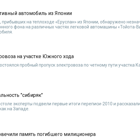
тивный автомобиль из Японии
, прибывших на теплоходе «Еруслан» из Японии, обнаружено незн
нного фона на различных частях легковой автомашины «Тойота-В
обиля.
ровоза на участке Южного хода
остоялся пробный пропуск электровоза по четному пути участка 
льность "сибиряк"
м столе эксперты подвели первые итоги переписи-2010 и рассказали
как на Западе.
овечили память погибшего милиционера