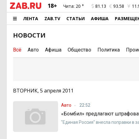
18+
Чита:
20 °
81.13
93.58
11.
ЛЕНТА
ZAB.TV
СТАТЬИ
АФИША
РАЗМЕЩЕ
НОВОСТИ
Всё
Авто
Афиша
Общество
Политика
Прои
ВТОРНИК, 5 апреля 2011
Авто
22:52
«Бомбил» предлагают штрафова
"Единая Россия" внесла поправки в 