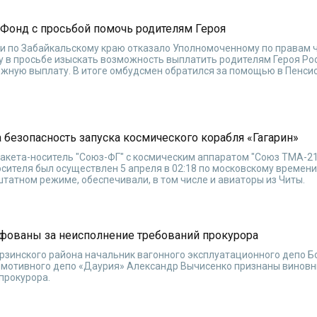
 Фонд с просьбой помочь родителям Героя
и по Забайкальскому краю отказало Уполномоченному по правам 
у в просьбе изыскать возможность выплатить родителям Героя Ро
ную выплату. В итоге омбудсмен обратился за помощью в Пенси
 безопасность запуска космического корабля «Гагарин»
акета-носитель "Союз-ФГ" с космическим аппаратом "Союз ТМА-2
осителя был осуществлен 5 апреля в 02:18 по московскому времени
штатном режиме, обеспечивали, в том числе и авиаторы из Читы.
фованы за неисполнение требований прокурора
рзинского района начальник вагонного эксплуатационного депо Б
омотивного депо «Даурия» Александр Вычисенко признаны винов
прокурора.