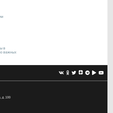
ии
ы в
но важных
, д. 100