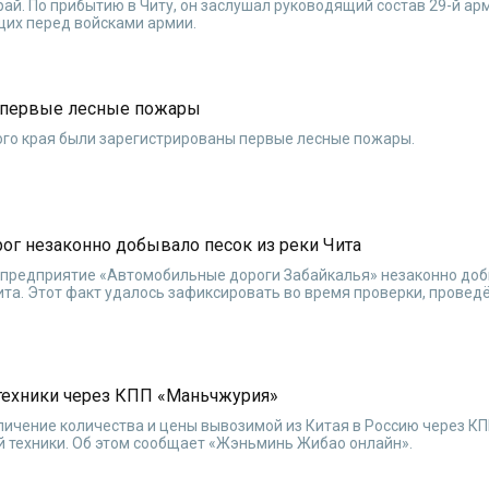
ай. По прибытию в Читу, он заслушал руководящий состав 29-й ар
щих перед войсками армии.
ы первые лесные пожары
ого края были зарегистрированы первые лесные пожары.
ог незаконно добывало песок из реки Чита
 предприятие «Автомобильные дороги Забайкалья» незаконно до
ита. Этот факт удалось зафиксировать во время проверки, провед
зтехники через КПП «Маньчжурия»
личение количества и цены вывозимой из Китая в Россию через К
 техники. Об этом сообщает «Жэньминь Жибао онлайн».