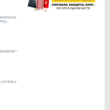
ачительное
итц»,
Карымская –
, почему у