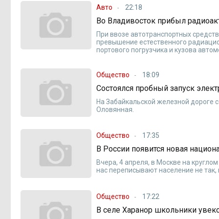
Авто
22:18
Во Владивосток прибыл радиоак
При ввозе автотранспортных средств
превышение естественного радиацио
портового погрузчика и кузова автом
Общество
18:09
Состоялся пробный запуск элект
На Забайкальской железной дороге с
Оловянная.
Общество
17:35
В России появится новая национа
Вчера, 4 апреля, в Москве на кругло
нас переписывают население не так, 
Общество
17:22
В селе Харанор школьники увек