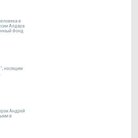
человека в
ссии Алдара
онный Фонд
1", носящим
.
орзи Андрей
ными в