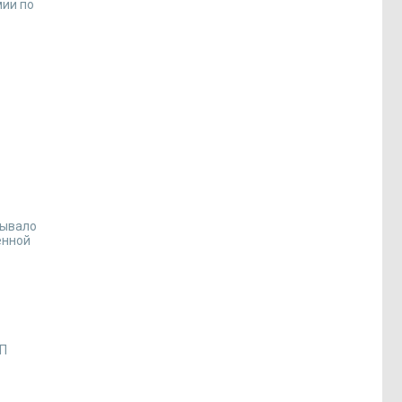
мии по
бывало
ённой
ПП