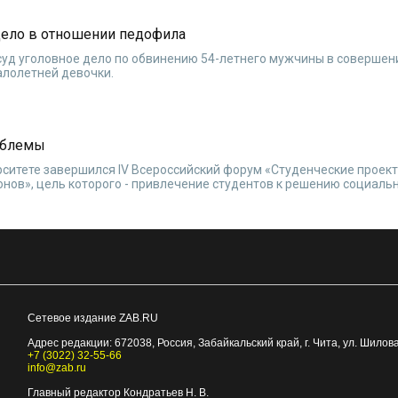
 дело в отношении педофила
суд уголовное дело по обвинению 54-летнего мужчины в совершен
алолетней девочки.
облемы
ситете завершился IV Всероссийский форум «Студенческие проект
нов», цель которого - привлечение студентов к решению социаль
Сетевое издание ZAB.RU
Адрес редакции:
672038
, Россия, Забайкальский край, г.
Чита
,
ул. Шилова
+7 (3022) 32-55-66
info@zab.ru
Главный редактор Кондратьев Н. В.