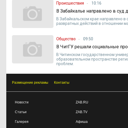
Происшествия
10:16
В Забайкалье направлено в суд
В Забайкальском крае направлено в 
развратных действий в отношении м
Общество
09:50
В ЧитГУ решали социальные пр
В Читинском государственном универ
образовательном пространстве регио
проблем.
Размещение рекламы
Контакты
Новости
ZAB.RU
Статьи
ZAB.TV
Галерея
Афиша