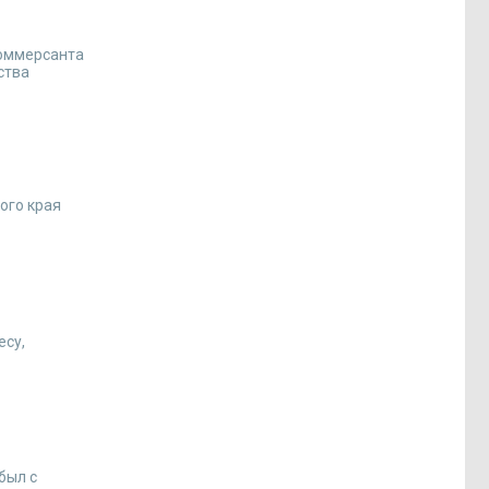
коммерсанта
ства
ого края
есу,
был с