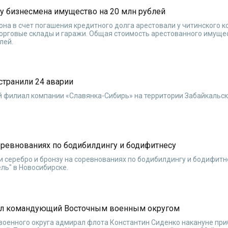
у бизнесмена имущество на 20 млн рублей
на в счет погашения кредитного долга арестовали у читинского 
торговые склады и гаражи. Общая стоимость арестованного имуще
лей.
странили 24 аварии
й филиал компании «Славянка-Сибирь» на территории Забайкальск
оревнованиях по бодибилдингу и бодифитнесу
 серебро и бронзу на соревнованиях по бодибилдингу и бодифитн
ль" в Новосибирске.
был командующий Восточным военным округом
оенного округа адмирал флота Константин Сиденко накануне при