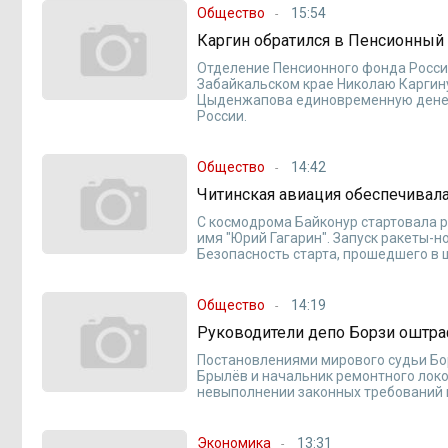
Общество
15:54
Каргин обратился в Пенсионный
Отделение Пенсионного фонда Росси
Забайкальском крае Николаю Каргин
Цыденжапова единовременную денеж
России.
Общество
14:42
Читинская авиация обеспечивала
С космодрома Байконур стартовала р
имя "Юрий Гагарин". Запуск ракеты-н
Безопасность старта, прошедшего в 
Общество
14:19
Руководители депо Борзи оштра
Постановлениями мирового судьи Бо
Брылёв и начальник ремонтного лок
невыполнении законных требований 
Экономика
13:31