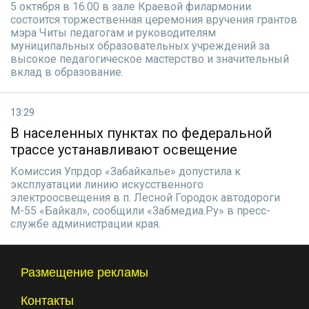
5 октября в 16.00 в зале Краевой филармонии
состоится торжественная церемония вручения грантов
мэра Читы педагогам и руководителям
муниципальных образовательных учреждений за
высокое педагогическое мастерство и значительный
вклад в образование.
13:29
В населенных пунктах по федеральной
трассе устанавливают освещение
Комиссия Упрдор «Забайкалье» допустила к
эксплуатации линию искусственного
электроосвещения в п. Лесной Городок автодороги
М-55 «Байкал», сообщили «Забмедиа.Ру» в пресс-
службе администрации края.
Размещение рекламы
Контакты