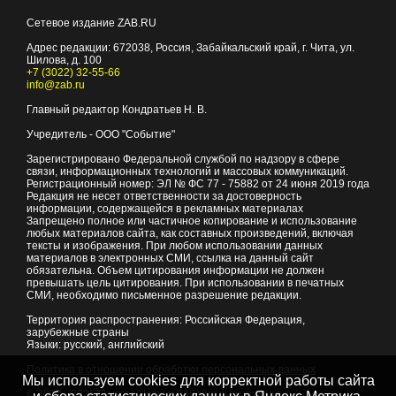
Сетевое издание ZAB.RU
Адрес редакции:
672038
, Россия, Забайкальский край, г.
Чита
,
ул.
Шилова, д. 100
+7 (3022) 32-55-66
info@zab.ru
Главный редактор Кондратьев Н. В.
Учредитель - ООО "Событие"
Зарегистрировано Федеральной службой по надзору в сфере
связи, информационных технологий и массовых коммуникаций.
Регистрационный номер: ЭЛ № ФС 77 - 75882 от 24 июня 2019 года
Редакция не несет ответственности за достоверность
информации, содержащейся в рекламных материалах
Запрещено полное или частичное копирование и использование
любых материалов сайта, как составных произведений, включая
тексты и изображения. При любом использовании данных
материалов в электронных СМИ, ссылка на данный сайт
обязательна. Объем цитирования информации не должен
превышать цель цитирования. При использовании в печатных
СМИ, необходимо письменное разрешение редакции.
Территория распространения: Российская Федерация,
зарубежные страны
Языки: русский, английский
Политика в отношении обработки персональных данных
Мы используем cookies для корректной работы сайта
© 2007 - 2026
Портал Читы и Забайкальского края