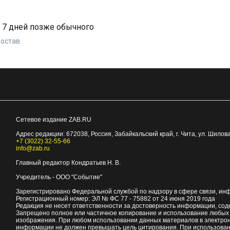
а 7 дней позже обычного
достав
Сетевое издание ZAB.RU
Адрес редакции:
672038
, Россия, Забайкальский край, г.
Чита
,
ул. Шилова
+7 (3022) 32-55-66
info@zab.ru
Главный редактор Кондратьев Н. В.
Учредитель - ООО "Событие"
Зарегистрировано Федеральной службой по надзору в сфере связи, ин
Регистрационный номер: ЭЛ № ФС 77 - 75882 от 24 июня 2019 года
Редакция не несет ответственности за достоверность информации, со
Запрещено полное или частичное копирование и использование любых м
изображения. При любом использовании данных материалов в электро
информации не должен превышать цель цитирования. При использован