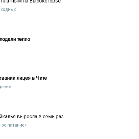
 платным на Высокогорье
ыходных
подали тепло
вании лицея в Чите
дание
йкалья выросла в семь раз
ное питание»