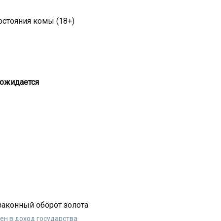
остояния комы (18+)
 ожидается
законный оборот золота
н в доход государства