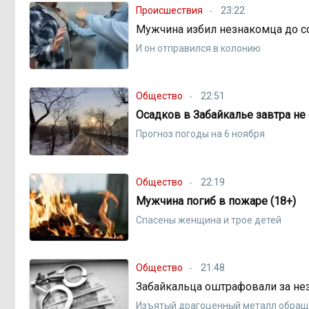
Происшествия
23:22
Мужчина избил незнакомца до с
И он отправился в колонию
Общество
22:51
Осадков в Забайкалье завтра не
Прогноз погоды на 6 ноября
Общество
22:19
Мужчина погиб в пожаре (18+)
Спасены женщина и трое детей
Общество
21:48
Забайкальца оштрафовали за не
Изъятый драгоценный металл обраще