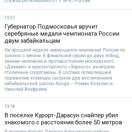
служба регионального ГУ МЧС России.
13:27
Губернатор Подмосковья вручит
серебряные медали чемпионата России
двум забайкальцам
На прошлой неделе завершился чемпионат России по
хоккею с мячом. В финальной серии до двух побед,
звание чемпиона в противостоянии московского
«Динамо» и красногорского «Зоркого», выиграли
столичные спортсмены. В составе потерпевшей
поражение команды сыграли два воспитанника
забайкальской школы бенди – Роман Козулин и
Николай Ануфриев.
13:18
В поселке Курорт-Дарасун снайпер убил
знакомого с расстояния более 50 метров
В поселке Курорт Дарасун Карымского района