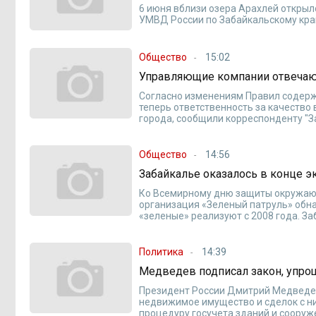
6 июня вблизи озера Арахлей откры
УМВД России по Забайкальскому кра
Общество
15:02
Управляющие компании отвечают
Согласно изменениям Правил содерж
теперь ответственность за качество
города, сообщили корреспонденту "З
Общество
14:56
Забайкалье оказалось в конце э
Ко Всемирному дню защиты окружаю
организация «Зеленый патруль» обна
«зеленые» реализуют с 2008 года. За
Политика
14:39
Медведев подписал закон, упро
Президент России Дмитрий Медведев
недвижимое имущество и сделок с н
процедуру госучета зданий и сооруж