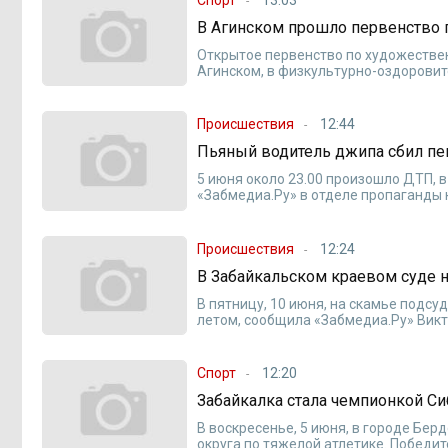
В Агинском прошло первенство 
Открытое первенство по художествен
Агинском, в физкультурно-оздоровит
Происшествия
12:44
Пьяный водитель джипа сбил пе
5 июня около 23.00 произошло ДТП, 
«Забмедиа.Ру» в отделе пропаганды
Происшествия
12:24
В Забайкальском краевом суде н
В пятницу, 10 июня, на скамье подс
летом, сообщила «Забмедиа.Ру» Викт
Спорт
12:20
Забайкалка стала чемпионкой Си
В воскресенье, 5 июня, в городе Бе
округа по тяжелой атлетике. Победи