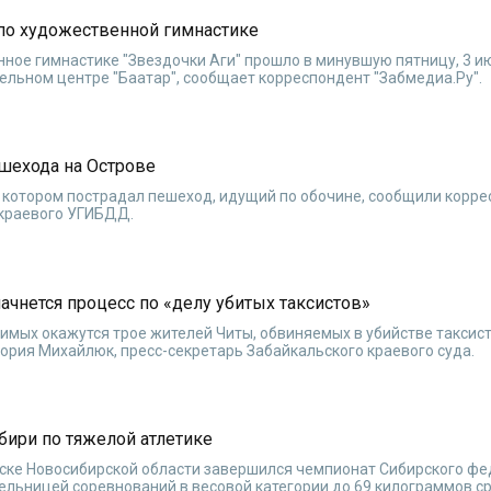
по художественной гимнастике
ное гимнастике "Звездочки Аги" прошло в минувшую пятницу, 3 ию
ельном центре "Баатар", сообщает корреспондент "Забмедиа.Ру".
шехода на Острове
в котором пострадал пешеход, идущий по обочине, сообщили корр
 краевого УГИБДД.
ачнется процесс по «делу убитых таксистов»
удимых окажутся трое жителей Читы, обвиняемых в убийстве такси
ория Михайлюк, пресс-секретарь Забайкальского краевого суда.
бири по тяжелой атлетике
рдске Новосибирской области завершился чемпионат Сибирского ф
тельницей соревнований в весовой категории до 69 килограммов 