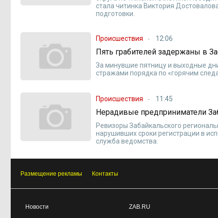
стала читинка Виктория Достовалова
подготовки.
Происшествия
12:06
Пять грабителей задержаны в З
За минувшие пятницу и выходные дни
стражами порядка по «горячим след
Происшествия
11:45
Нерадивые предприниматели Заб
Ревизоры Забайкальского региональ
нарушивших сроки регистрации в ис
служба ведомства.
Размещение рекламы
Контакты
Новости
ZAB.RU