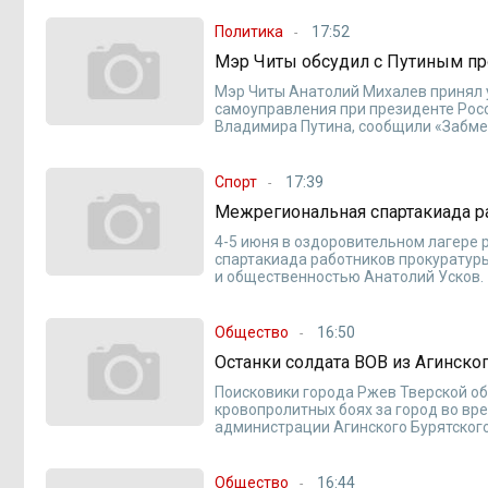
Политика
17:52
Мэр Читы обсудил с Путиным п
Мэр Читы Анатолий Михалев принял 
самоуправления при президенте Рос
Владимира Путина, сообщили «Забмед
Спорт
17:39
Межрегиональная спартакиада р
4-5 июня в оздоровительном лагере
спартакиада работников прокуратур
и общественностью Анатолий Усков.
Общество
16:50
Останки солдата ВОВ из Агинск
Поисковики города Ржев Тверской об
кровопролитных боях за город во вр
администрации Агинского Бурятского
Общество
16:44