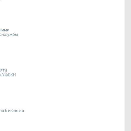
скими
сс-службы
мяти
бы УФСКН
ла 6 июня на