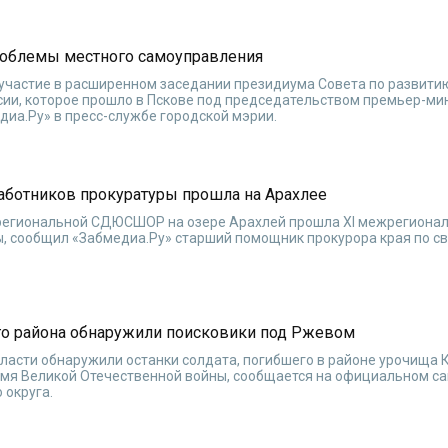
роблемы местного самоуправления
участие в расширенном заседании президиума Совета по развити
сии, которое прошло в Пскове под председательством премьер-ми
иа.Ру» в пресс-службе городской мэрии.
аботников прокуратуры прошла на Арахлее
 региональной СДЮСШОР на озере Арахлей прошла XI межрегиона
ы, сообщил «Забмедиа.Ру» старший помощник прокурора края по с
ого района обнаружили поисковики под Ржевом
ласти обнаружили останки солдата, погибшего в районе урочища 
емя Великой Отечественной войны, сообщается на официальном са
 округа.