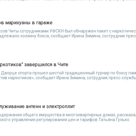
ов марихуаны в гараже
оксов Читы сотрудниками УФСКН был обнаружен пакет с наркотиче
адлежало хозяину бокса, сообщает Ирина Зимина, сострудник пре
аркотиков" завершился в Чите
ом Дворце спорта прошел шестой традиционный турнир по боксу па
отив наркотиков», сообщает Ирина Зимина, сотрудник пресс-служ
служивание антенн и электроплит
содержания общего имущества в многоквартирных домах, рассказа
кого управления регулирования цен и тарифов Татьяна Гулько.