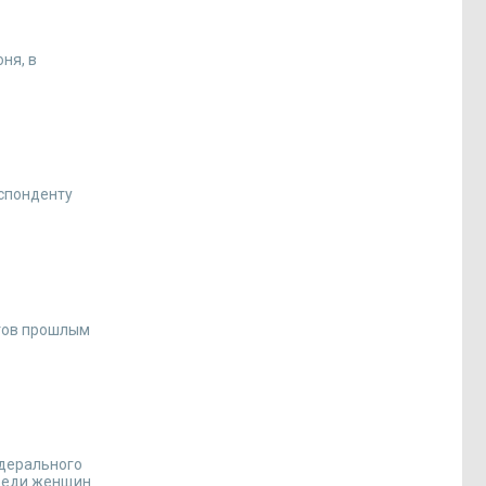
ня, в
еспонденту
стов прошлым
едерального
среди женщин