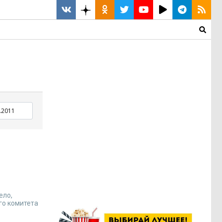
ело,
го комитета