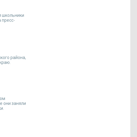
м школьники
 пресс-
кого района,
краю.
том
е они заняли
и.