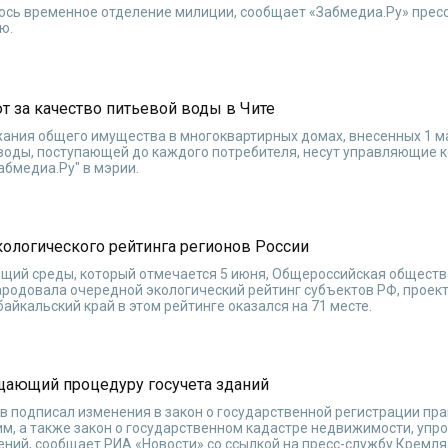
лось временное отделение милиции, сообщает «Забмедиа.Ру» прес
ю.
 за качество питьевой воды в Чите
ания общего имущества в многоквартирных домах, внесенных 1 ма
 воды, поступающей до каждого потребителя, несут управляющие 
абмедиа.Ру" в мэрии.
кологического рейтинга регионов России
щий среды, который отмечается 5 июня, Общероссийская общест
родовала очередной экологический рейтинг субъектов РФ, проект
байкальский край в этом рейтинге оказался на 71 месте.
щающий процедуру госучета зданий
 подписал изменения в закон о государственной регистрации пра
им, а также закон о государственном кадастре недвижимости, уп
ений, сообщает РИА «Новости» со ссылкой на пресс-службу Кремля