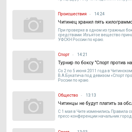
Происшествия
14:24
Читинец хранил пять килограмм
При проверке в одном из гражных б
средствами. Изъятое вещество прин
УФСКН России по краю.
Спорт
14:21
Турнир по боксу "Спорт против н
Со 2 по 5 июня 2011 года в Читинск
В.А.Букатича под девизом «Спорт пр
России по краю.
Общество
13:13
Читинцы не будут платить за об
С 1 мая в Чите изменились Правила 
пресс-конференции начальник городс
Спорт
13:03