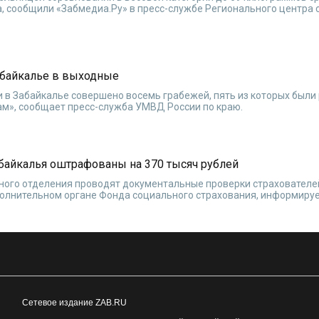
, сообщили «Забмедиа.Ру» в пресс-службе Регионального центра 
абайкалье в выходные
 в Забайкалье совершено восемь грабежей, пять из которых были
ам», сообщает пресс-служба УМВД России по краю.
айкалья оштрафованы на 370 тысяч рублей
ного отделения проводят документальные проверки страхователе
полнительном органе Фонда социального страхования, информируе
Сетевое издание ZAB.RU