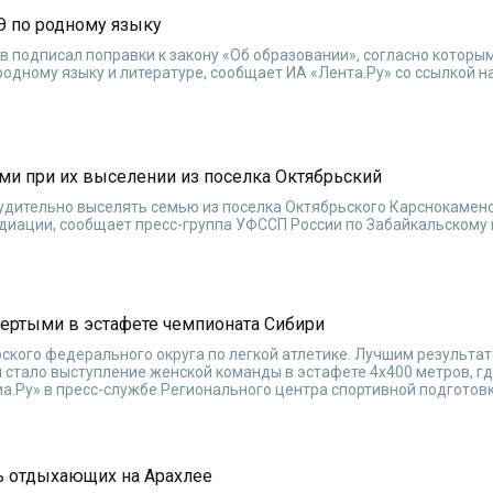
Э по родному языку
 подписал поправки к закону «Об образовании», согласно которы
одному языку и литературе, сообщает ИА «Лента.Ру» со ссылкой на
ами при их выселении из поселка Октябрьский
дительно выселять семью из поселка Октябрьского Карснокаменс
диации, сообщает пресс-группа УФССП России по Забайкальскому 
вертыми в эстафете чемпионата Сибири
ского федерального округа по легкой атлетике. Лучшим результа
 стало выступление женской команды в эстафете 4х400 метров, гд
а.Ру» в пресс-службе Регионального центра спортивной подготовк
ь отдыхающих на Арахлее