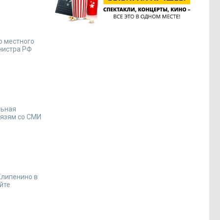
ю местного
нистра РФ
льная
вязям со СМИ
Клипенино в
йте