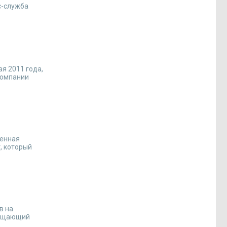
с-служба
я 2011 года,
компании
венная
, который
в на
рощающий
.