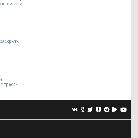
спортивной
 раскрыты
й,
т пресс-