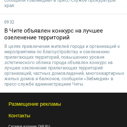
сообщили «Забмедиа» в пресс-службе прокуратуры
края.
09:32
В Чите объявлен конкурс на лучшее
озеленение территорий
В целях привлечения жителей города и организаций к
мероприятиям по благоустройству и озеленению
прилегающих территорий, повышению уровня
эстетического облика города объявлен конкурс на
лучшее озеленение прилегающих территорий
организаций, частных домовладений, многоквартирных
жилых домов и балконов, сообщили «Забмедиа» в
пресс-службе администрациии Читы.
Размещение рекламы
Контакты
Сетевое издание ZAB.RU