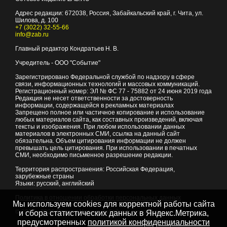
Адрес редакции:
672038
, Россия, Забайкальский край, г.
Чита
,
ул.
Шилова, д. 100
+7 (3022) 32-55-66
info@zab.ru
Главный редактор Кондратьев Н. В.
Учредитель - ООО "Событие"
Зарегистрировано Федеральной службой по надзору в сфере
связи, информационных технологий и массовых коммуникаций.
Регистрационный номер: ЭЛ № ФС 77 - 75882 от 24 июня 2019 года
Редакция не несет ответственности за достоверность
информации, содержащейся в рекламных материалах
Запрещено полное или частичное копирование и использование
любых материалов сайта, как составных произведений, включая
тексты и изображения. При любом использовании данных
материалов в электронных СМИ, ссылка на данный сайт
обязательна. Объем цитирования информации не должен
превышать цель цитирования. При использовании в печатных
СМИ, необходимо письменное разрешение редакции.
Территория распространения: Российская Федерация,
зарубежные страны
Языки: русский, английский
Политика в отношении обработки персональных данных
Мы используем cookies для корректной работы сайта
© 2007 - 2026
Портал Читы и Забайкальского края
и сбора статистических данных в Яндекс.Метрика,
предусмотренных
политикой конфиденциальности