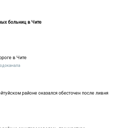
ных больниц в Чите
1
ороге в Чите
Водоканала
туйском районе оказался обесточен после ливня