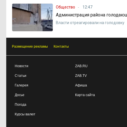
Общество
12:47
Администрация района голодающ
Власти отреагировали на голодовку
Размещение рекламы
Контакты
Новости
ZAB.RU
Статьи
ZAB.TV
Галерея
Афиша
Досье
Карта сайта
Погода
Курсы валют