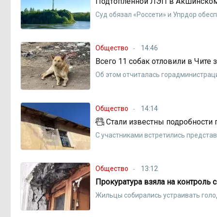
Подтопленной ЛЭП в Акшинском 
Суд обязал «Россети» и Упрдор обес
Общество
14:46
Всего 11 собак отловили в Чите з
Об этом отчиталась горадминистрац
Общество
14:14
Стали известны подробности 
С участниками встретились предста
Общество
13:12
Прокуратура взяла на контроль
Жильцы собирались устраивать голо