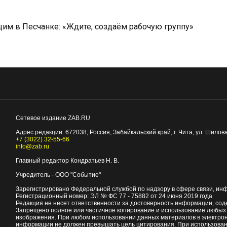
им в Песчанке: «Ждите, создаём рабочую группу»
Сетевое издание ZAB.RU
Адрес редакции:
672038
, Россия, Забайкальский край, г.
Чита
,
ул. Шилова
+7 (3022) 32-55-66
info@zab.ru
Главный редактор Кондратьев Н. В.
Учредитель - ООО "Событие"
Зарегистрировано Федеральной службой по надзору в сфере связи, ин
Регистрационный номер: ЭЛ № ФС 77 - 75882 от 24 июня 2019 года
Редакция не несет ответственности за достоверность информации, со
Запрещено полное или частичное копирование и использование любых м
изображения. При любом использовании данных материалов в электро
информации не должен превышать цель цитирования. При использован