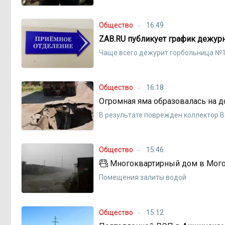
Общество
16:49
ZAB.RU публикует график дежур
Чаще всего дежурит горбольница №
Общество
16:18
Огромная яма образовалась на д
В результате поврежден коллектор 
Общество
15:46
Многоквартирный дом в Могой
Помещения залиты водой
Общество
15:12