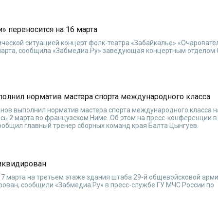
» переносится на 16 марта
ической ситуацией концерт фолк-театра «Забайкалье» «Очароват
6 марта, сообщила «Забмедиа.Ру» заведующая концертным отделом
полнил норматив мастера спорта международного класса
нов выполнил норматив мастера спорта международного класса н
сь 2 марта во французском Ниме. Об этом на пресс-конференции в
ообщил главный тренер сборных команд края Балта Цынгуев.
ликвидирован
 7 марта на третьем этаже здания штаба 29-й общевойсковой арм
рован, сообщили «Забмедиа.Ру» в пресс-службе ГУ МЧС России по