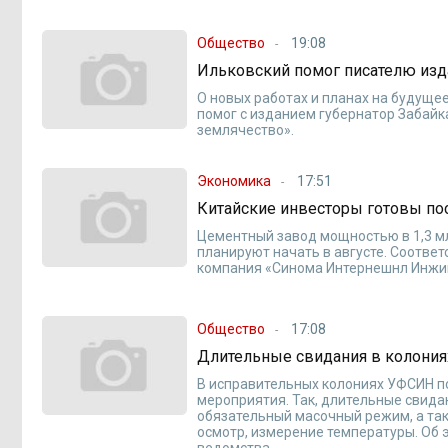
Общество
19:08
Ильковский помог писателю изда
О новых работах и планах на будуще
помог с изданием губернатор Забайк
землячество».
Экономика
17:51
Китайские инвесторы готовы по
Цементный завод мощностью в 1,3 мл
планируют начать в августе. Соотве
компания «Синома Интернешнл Инжин
Общество
17:08
Длительные свидания в колония
В исправительных колониях УФСИН 
мероприятия. Так, длительные свида
обязательный масочный режим, а так
осмотр, измерение температуры. Об 
ведомства.