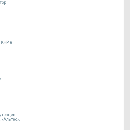
тор
 КНР в
у.
кутовцев
 «Альтес».