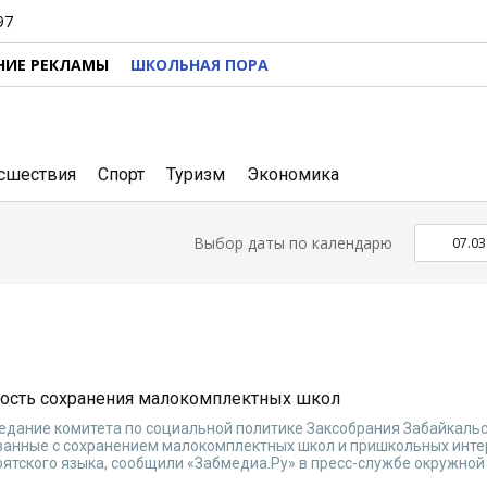
97
НИЕ РЕКЛАМЫ
ШКОЛЬНАЯ ПОРА
сшествия
Спорт
Туризм
Экономика
Выбор даты по календарю
мость сохранения малокомплектных школ
едание комитета по социальной политике Заксобрания Забайкальс
язанные с сохранением малокомплектных школ и пришкольных инте
рятского языка, сообщили «Забмедиа.Ру» в пресс-службе окружной