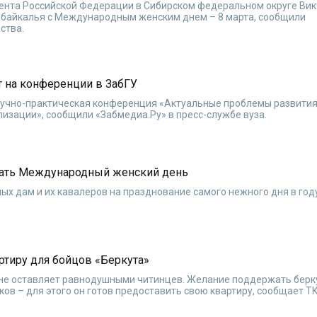
нта Российской Федерации в Сибирском федеральном округе Вик
байкалья с Международным женским днем – 8 марта, сообщили
ства.
 на конференции в ЗабГУ
 научно-практическая конференция «Актуальные проблемы развития
лизации», сообщили «Забмедиа.Ру» в пресс-службе вуза.
вать Международный женский день
ых дам и их кавалеров на празднование самого нежного дня в год
ртиру для бойцов «Беркута»
й не оставляет равнодушными читинцев. Желание поддержать бер
ов – для этого он готов предоставить свою квартиру, сообщает ТК