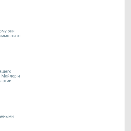
ому они
исимости от
ывшего
л Майлер и
партии
данными