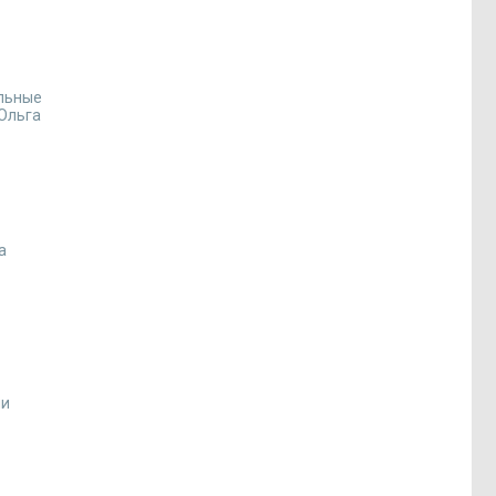
ельные
 Ольга
а
ии