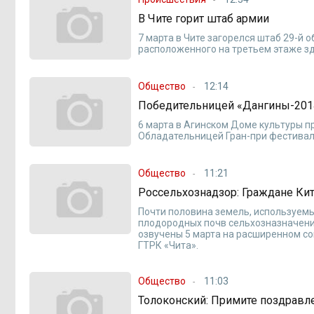
В Чите горит штаб армии
7 марта в Чите загорелся штаб 29-й 
расположенного на третьем этаже з
Общество
12:14
Победительницей «Дангины-2014
6 марта в Агинском Доме культуры 
Обладательницей Гран-при фестиваля
Общество
11:21
Россельхознадзор: Граждане Кит
Почти половина земель, используемы
плодородных почв сельхозназначени
озвучены 5 марта на расширенном с
ГТРК «Чита».
Общество
11:03
Толоконский: Примите поздравл