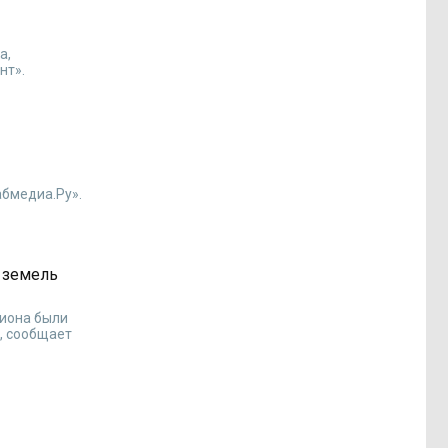
а,
нт».
абмедиа.Ру».
х земель
ь
гиона были
, сообщает