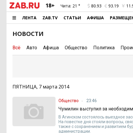
18+
Чита:
21 °
80.93
93.19
11.
ЛЕНТА
ZAB.TV
СТАТЬИ
АФИША
РАЗМЕЩЕ
НОВОСТИ
Всё
Авто
Афиша
Общество
Политика
Прои
ПЯТНИЦА, 7 марта 2014
Общество
23:46
Чумилин выступил за необходи
В Агинском состоялось выездное зас
На повестке дня стояли вопросы, св
также с сохранением и развитием бу
администрации.