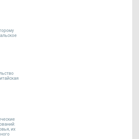
оторому
кальское
ельство
китайская
ические
ований:
вья, их
рного