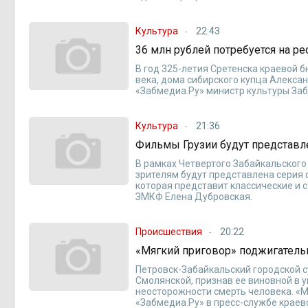
Культура
22:43
36 млн рублей потребуется на р
В год 325-летия Сретенска краевой 
века, дома сибирского купца Алекса
«Забмедиа.Ру» министр культуры Заб
Культура
21:36
Фильмы Грузии будут представл
В рамках Четвертого Забайкальского
зрителям будут представлена серия
которая представит классические и
ЗМКФ Елена Дубровская.
Происшествия
20:22
«Мягкий приговор» поджигатель
Петровск-Забайкальский городской с
Смолянской, признав ее виновной в
неосторожности смерть человека. «
«Забмедиа.Ру» в пресс-службе краев