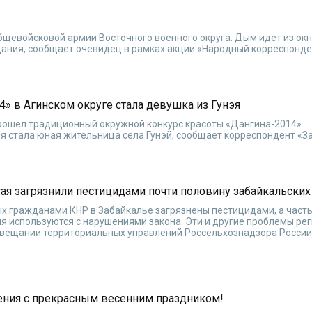
общевойсковой армии Восточного военного округа. Дым идет из окн
дания, сообщает очевидец в рамках акции «Народный корреспонде
» в Агинском округе стала девушка из Гунэя
прошел традиционный окружной конкурс красоты «Дангина-2014».
 стала юная жительница села Гунэй, сообщает корреспондент «З
ая загрязнили пестицидами почти половину забайкальски
х гражданами КНР в Забайкалье загрязнены пестицидами, а част
я используются с нарушениями закона. Эти и другие проблемы ре
овещании территориальных управлений Россельхознадзора России
ения с прекрасным весенним праздником!