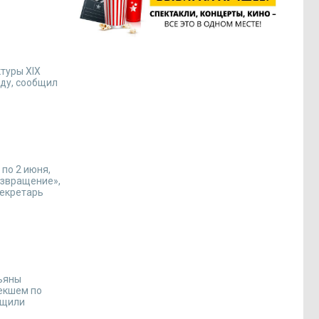
туры XIX
оду, сообщил
по 2 июня,
озвращение»,
секретарь
тьяны
екшем по
бщили