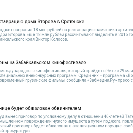
еставрацию дома Второва в Сретенске
бюджет направил 18 млн рублей на реставрацию памятника архитек
ндра Второва. Еще 18 млн рублей рассчитывают выделить в 2015 г
айкальского края Виктор Колосов.
ены на Забайкальском кинофестивале
 международного кинофестиваля, который пройдет в Чите с 29 мая 
 специальных внеконкурсных программ. Среди них – программа «В
 современный грузинские фильмы, сообщила «Забмедиа.Ру» пресс-
нице будет обжалован обвинителем
уд вынес приговор по уголовному делу в отношении 46-летней Та
 умышленном повреждении чужого имущества путем поджога, повл
Мягкий приговор» будет обжалован в апелляционном порядке, соо
ой прокуратуры.