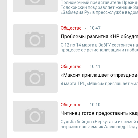
Полномочный представитель Президе
Толоконский поздравляет женщин За
«Забмедиа.Ру» в пресс-службе ведом
Общество
10:47
Проблемы развития КНР обсудят
С 12 по 14 марта в ЗабГУ состоится
процессе ее регионализации и глоба
Общество
10:41
«Макси» приглашает отпраздно
8 марта ТРЦ «Макси» приглашает мил
Общество
10:10
Читинец готов предоставить ква
Судьба бойцов «Беркута» и их семе
выразил наш земляк Александр Падук