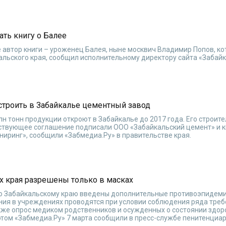
ть книгу о Балее
е автор книги – уроженец Балея, ныне москвич Владимир Попов, к
альского края, сообщил исполнительному директору сайта «Забай
строить в Забайкалье цементный завод
н тонн продукции откроют в Забайкалье до 2017 года. Его строит
тствующее соглашение подписали ООО «Забайкальский цемент» и 
иринг», сообщили «Забмедиа.Ру» в правительстве края.
х края разрешены только в масках
по Забайкальскому краю введены дополнительные противоэпидем
ния в учреждениях проводятся при условии соблюдения ряда треб
же опрос медиком родственников и осужденных о состоянии здоро
этом «Забмедиа.Ру» 7 марта сообщили в пресс-службе пенитенциа