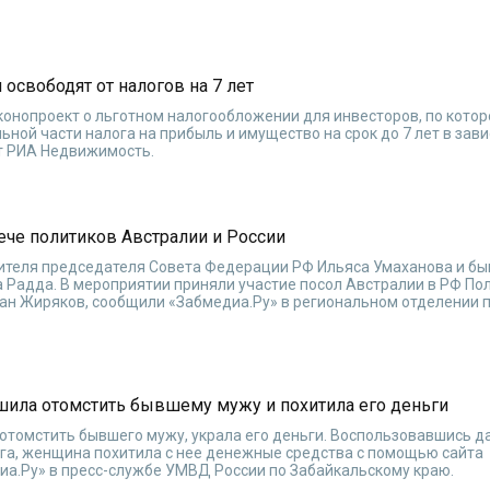
освободят от налогов на 7 лет
онопроект о льготном налогообложении для инвесторов, по котор
ной части налога на прибыль и имущество на срок до 7 лет в зав
т РИА Недвижимость.
ече политиков Австралии и России
тителя председателя Совета Федерации РФ Ильяса Умаханова и б
 Радда. В мероприятии приняли участие посол Австралии в РФ По
пан Жиряков, сообщили «Забмедиа.Ру» в региональном отделении 
ила отомстить бывшему мужу и похитила его деньги
отомстить бывшего мужу, украла его деньги. Воспользовавшись 
уга, женщина похитила с нее денежные средства с помощью сайта
иа.Ру» в пресс-службе УМВД России по Забайкальскому краю.