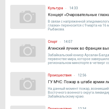
Культура
14:33
Концерт «Очаровательные глазки
В связи с напряженной эпидемиолог
глазки» переносится с 9 марта на 1
Рыбакова.
Спорт
14:07
Агинский лучник во Франции вы
Забайкальский юниор Арсалан Балда
первенстве мира, которое завершило
региональном минспорте в четверг с
Происшествия
12:56
ГУ МЧС: Пожар в штабе армии 
На данный момент пожар, возникший
Восточного военного округа ликвиди
Забайкальскому краю.
Происшествия
12:34