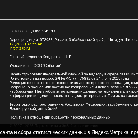
Сетевое издание ZAB.RU
Адрес редакции:
672038
, Россия, Забайкальский край, г.
Чита
,
ул. Шилова
+7 (3022) 32-55-66
info@zab.ru
Главный редактор Кондратьев Н. В.
Учредитель - ООО "Событие"
Зарегистрировано Федеральной службой по надзору в сфере связи, ин
Регистрационный номер: ЭЛ № ФС 77 - 75882 от 24 июня 2019 года
Редакция не несет ответственности за достоверность информации, со
Запрещено полное или частичное копирование и использование любых м
изображения. При любом использовании данных материалов в электро
информации не должен превышать цель цитирования. При использован
Территория распространения: Российская Федерация, зарубежные стр
Языки: русский, английский
Политика в отношении обработки персональных данных
© 2007 - 2026
Портал Читы и Забайкальского края
 сайта и сбора статистических данных в Яндекс.Метрика, 