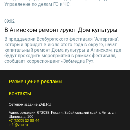
Управление по делам ГО и ЧС.
09:02
В Агинском ремонтируют Дом культуры
В преддверии Всебурятского фестиваля "Алтаргана",
который пройдет в июле этого года в округе, начат
капитальный ремонт Дома культуры в Агинском, где
будут проходить мероприятия в рамках фестиваля,
сообщает корреспондент «Забмедиа.Ру».
Размещение рекламы
Контакты
Сетевое издание ZAB.RU
Адрес редакции:
672038
, Россия, Забайкальский край, г.
Чита
,
ул.
Шилова, д. 100
+7 (3022) 32-55-66
info@zab.ru