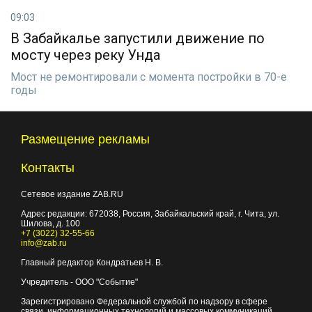
09:03
В Забайкалье запустили движение по
мосту через реку Унда
Мост не ремонтировали с момента постройки в 70-е
годы
Размещение рекламы
Контакты
Сетевое издание ZAB.RU
Адрес редакции:
672038
, Россия, Забайкальский край, г.
Чита
,
ул.
Шилова, д. 100
+7 (3022) 32-55-66
info@zab.ru
Главный редактор Кондратьев Н. В.
Учредитель - ООО "Событие"
Зарегистрировано Федеральной службой по надзору в сфере
связи, информационных технологий и массовых коммуникаций.