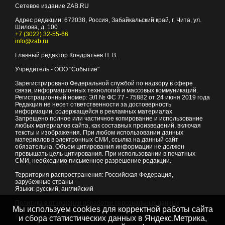
Сетевое издание ZAB.RU
Адрес редакции:
672038
, Россия, Забайкальский край, г.
Чита
,
ул.
Шилова, д. 100
+7 (3022) 32-55-66
info@zab.ru
Главный редактор Кондратьев Н. В.
Учредитель - ООО "Событие"
Зарегистрировано Федеральной службой по надзору в сфере
связи, информационных технологий и массовых коммуникаций.
Регистрационный номер: ЭЛ № ФС 77 - 75882 от 24 июня 2019 года
Редакция не несет ответственности за достоверность
информации, содержащейся в рекламных материалах
Запрещено полное или частичное копирование и использование
любых материалов сайта, как составных произведений, включая
тексты и изображения. При любом использовании данных
материалов в электронных СМИ, ссылка на данный сайт
обязательна. Объем цитирования информации не должен
превышать цель цитирования. При использовании в печатных
СМИ, необходимо письменное разрешение редакции.
Территория распространения: Российская Федерация,
зарубежные страны
Языки: русский, английский
Политика в отношении обработки персональных данных
Мы используем cookies для корректной работы сайта
© 2007 - 2026
Портал Читы и Забайкальского края
и сбора статистических данных в Яндекс.Метрика,