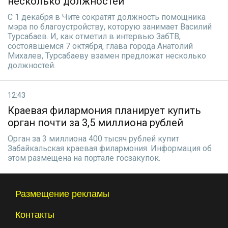
несколько должностей
С 1 декабря в Чите сократят должность помощника
мэра по благоустройству, которую занимает Василий
Турсабаев. И, как отметил в интервью ЗабТВ,
состоявшемся 7 октября, глава города Анатолий
Михалев, Турсабаеву взамен предложат несколько
должностей.
12:43
Краевая филармония планирует купить
орган почти за 3,5 миллиона рублей
Орган за 3 миллиона 400 тысяч рублей купит
Забайкальская краевая филармония. Информация об
этом размещена на портале госзакупок.
Размещение рекламы
Контакты