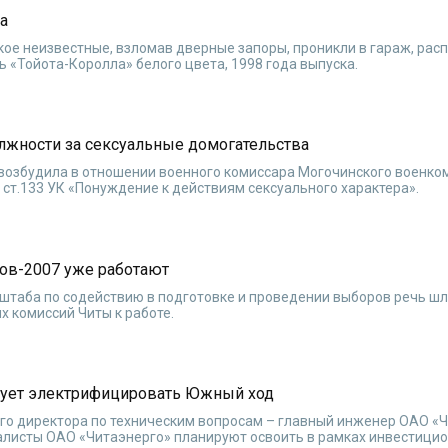
жа
ское неизвестные, взломав дверные запоры, проникли в гараж, ра
ь «Тойота-Королла» белого цвета, 1998 года выпуска.
олжности за сексуальные домогательства
 возбудила в отношении военного комиссара Могочинского военко
 ст.133 УК «Понуждение к действиям сексуального характера».
ов-2007 уже работают
штаба по содействию в подготовке и проведении выборов речь шл
х комиссий Читы к работе.
ирует электрифицировать Южный ход
ого директора по техническим вопросам – главный инженер ОАО «
иалисты ОАО «Читаэнерго» планируют освоить в рамках инвестици