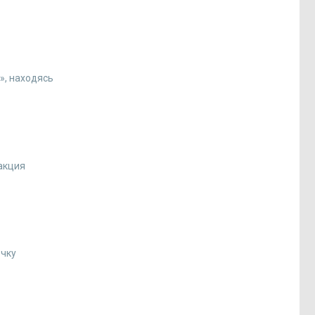
», находясь
 акция
очку