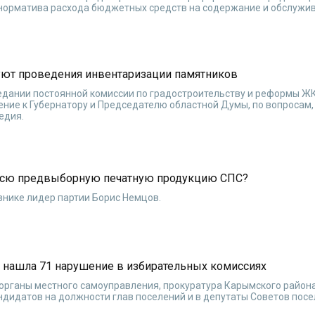
 норматива расхода бюджетных средств на содержание и обслужи
уют проведения инвентаризации памятников
седании постоянной комиссии по градостроительству и реформы Ж
ние к Губернатору и Председателю областной Думы, по вопросам
едия.
 всю предвыборную печатную продукцию СПС?
внике лидер партии Борис Немцов.
 нашла 71 нарушение в избирательных комиссиях
 органы местного самоуправления, прокуратура Карымского район
ндидатов на должности глав поселений и в депутаты Советов пос