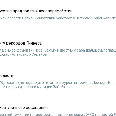
осетил предприятия лесопереработки
нской области Равиль Гениатулин работает в Петровск-Забайкальск
игу рекордов Гиннеса
ет День рекордов Гиннеса. Самым известным забайкальцем, попавш
«Кодаp» Александр Семенов.
области
УВД ежегодно подводятся итоги конкурса на премию Леонида Ива
ов и видных деятелей милиции Забайкалья.
иков уличного освещения
стоянной комиссии градостроительства и реформы ЖКХ городской