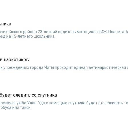
ьника
ночикойского района 23-летний водитель мотоцикла «ИЖ-Планета-5
езд на 15-летнего школьника.
в наркотиков
ных учреждениях города Читы проходит единая антинаркотическая
будет следить со спутника
рская служба Улан-Удэ с помощью спутника будет отслеживать т
буса или такси.