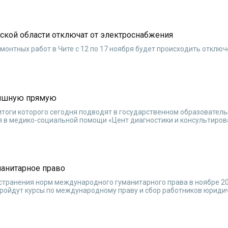
ской области отключат от электроснабжения
монтных работ в Чите с 12 по 17 ноября будет происходить отклю
нишную прямую
, итоги которого сегодня подводят в государственном образовател
 в медико-социальной помощи «Цент диагностики и консультиро
манитарное право
странения норм международного гуманитарного права в ноябре 20
пройдут курсы по международному праву и сбор работников юриди