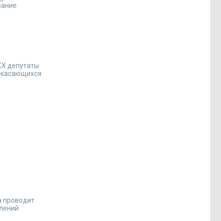
вание
КХ депутаты
, касающихся
а проводит
елений