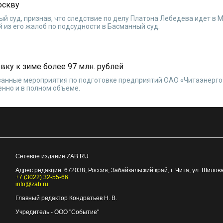
оскву
ый суд, признав, что следствие по делу Платона Лебедева идет в 
 из его жалоб по подсудности в Басманный суд.
вку к зиме более 97 млн. рублей
ванные мероприятия по подготовке предприятий ОАО «Читаэнерго»
нно и в полном объеме.
Сетевое издание ZAB.RU
Адрес редакции:
672038
, Россия, Забайкальский край, г.
Чита
,
ул. Шилова
+7 (3022) 32-55-66
info@zab.ru
Главный редактор Кондратьев Н. В.
Учредитель - ООО "Событие"