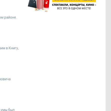
ом районе.
им в Книгу,
новича
 Думы был