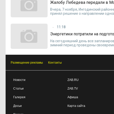
Жалобу Лебедева передали в М
Вчера, 7 ноября, Ингодинский районн
принял решение о направлении одной
11:18
Энергетики потратили на подгото
На сегодняшний день все запланиро
зимний период проведены своевреме
Размещение рекламы
Контакты
Новости
ZAB.RU
Статьи
ZAB.TV
Галерея
Афиша
Досье
Карта сайта