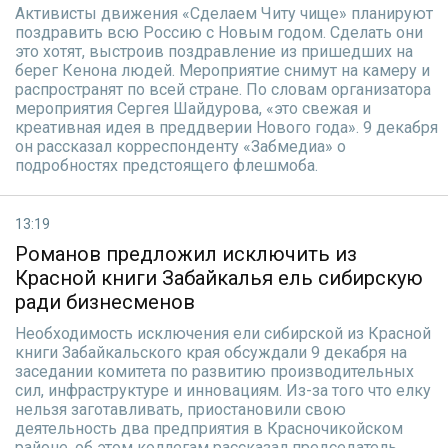
Активисты движения «Сделаем Читу чище» планируют
поздравить всю Россию с Новым годом. Сделать они
это хотят, выстроив поздравление из пришедших на
берег Кенона людей. Мероприятие снимут на камеру и
распространят по всей стране. По словам организатора
мероприятия Сергея Шайдурова, «это свежая и
креативная идея в преддверии Нового года». 9 декабря
он рассказал корреспонденту «Забмедиа» о
подробностях предстоящего флешмоба.
13:19
Романов предложил исключить из
Красной книги Забайкалья ель сибирскую
ради бизнесменов
Необходимость исключения ели сибирской из Красной
книги Забайкальского края обсуждали 9 декабря на
заседании комитета по развитию производительных
сил, инфраструктуре и инновациям. Из-за того что елку
нельзя заготавливать, приостановили свою
деятельность два предприятия в Красночикойском
районе, об этом коллегам рассказал председатель