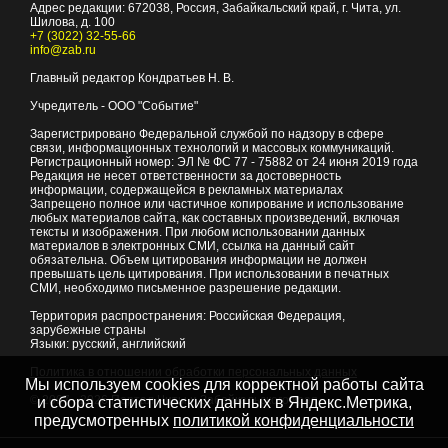
Адрес редакции:
672038
, Россия, Забайкальский край, г.
Чита
,
ул.
Шилова, д. 100
+7 (3022) 32-55-66
info@zab.ru
Главный редактор Кондратьев Н. В.
Учредитель - ООО "Событие"
Зарегистрировано Федеральной службой по надзору в сфере
связи, информационных технологий и массовых коммуникаций.
Регистрационный номер: ЭЛ № ФС 77 - 75882 от 24 июня 2019 года
Редакция не несет ответственности за достоверность
информации, содержащейся в рекламных материалах
Запрещено полное или частичное копирование и использование
любых материалов сайта, как составных произведений, включая
тексты и изображения. При любом использовании данных
материалов в электронных СМИ, ссылка на данный сайт
обязательна. Объем цитирования информации не должен
превышать цель цитирования. При использовании в печатных
СМИ, необходимо письменное разрешение редакции.
Территория распространения: Российская Федерация,
зарубежные страны
Языки: русский, английский
Политика в отношении обработки персональных данных
Мы используем cookies для корректной работы сайта
© 2007 - 2026
Портал Читы и Забайкальского края
и сбора статистических данных в Яндекс.Метрика,
предусмотренных
политикой конфиденциальности