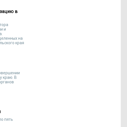
изацию в
тора
и и
а.
деленных на
льского края
совершении
у краю. В
органов
я
ло пять