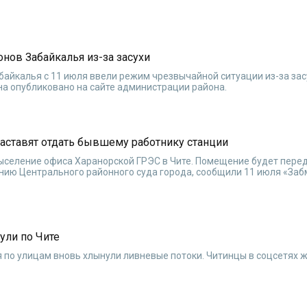
нов Забайкалья из-за засухи
байкалья с 11 июля ввели режим чрезвычайной ситуации из-за зас
а опубликовано на сайте администрации района.
аставят отдать бывшему работнику станции
выселение офиса Харанорской ГРЭС в Чите. Помещение будет пере
нию Центрального районного суда города, сообщили 11 июля «Заб
ули по Чите
я по улицам вновь хлынули ливневые потоки. Читинцы в соцсетях 