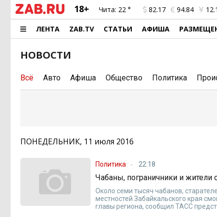
18+
Чита:
22 °
82.17
94.84
12.
ЛЕНТА
ZAB.TV
СТАТЬИ
АФИША
РАЗМЕЩЕ
НОВОСТИ
Всё
Авто
Афиша
Общество
Политика
Прои
ПОНЕДЕЛЬНИК, 11 июля 2016
Политика
22:18
Чабаны, пограничники и жители 
Около семи тысяч чабанов, старател
местностей Забайкальского края смо
главы региона, сообщил ТАСС предс