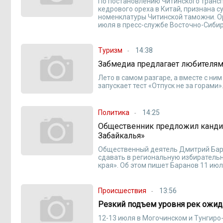
По постановлению Читинского трансп
кедрового ореха в Китай, признана 
номенклатуры Читинской таможни. О
июля в пресс-службе Восточно-Сибир
Туризм
14:38
Забмедиа предлагает любителям
Лето в самом разгаре, а вместе с ним
запускает тест «Отпуск не за горами»
Политика
14:25
Общественник предложил кандида
Забайкалья»
Общественный деятель Дмитрий Бар
сдавать в региональную избирательн
края». Об этом пишет Баранов 11 июл
Происшествия
13:56
Резкий подъем уровня рек ожида
12-13 июля в Могочинском и Тунгир