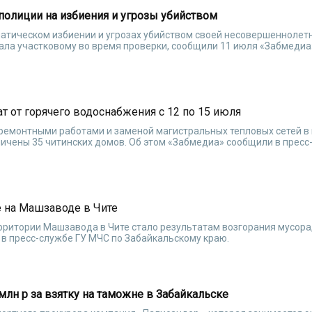
полиции на избиения и угрозы убийством
матическом избиении и угрозах убийством своей несовершеннолет
ала участковому во время проверки, сообщили 11 июля «Забмедиа»
т от горячего водоснабжения с 12 по 15 июля
и ремонтными работами и заменой магистральных тепловых сетей в
ичены 35 читинских домов. Об этом «Забмедиа» сообщили в прес
 на Машзаводе в Чите
рритории Машзавода в Чите стало результатам возгорания мусора
в пресс-службе ГУ МЧС по Забайкальскому краю.
млн р за взятку на таможне в Забайкальске