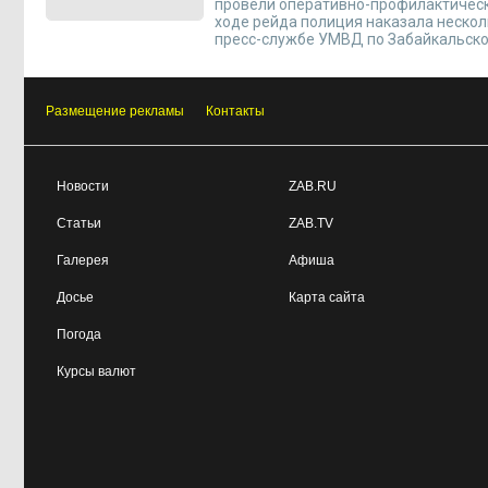
провели оперативно-профилактическ
ходе рейда полиция наказала неско
пресс-службе УМВД по Забайкальско
Размещение рекламы
Контакты
Новости
ZAB.RU
Статьи
ZAB.TV
Галерея
Афиша
Досье
Карта сайта
Погода
Курсы валют