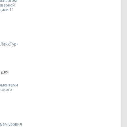
экспортом
товарной
щили 11
 «ЛайкТур»
 для
кументами
ьского
дъем уровня