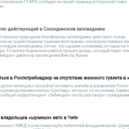
егиональное ГУ МЧС сообщил на своей странице в livejournal глава
ин.
елю действующий в Сохондинском заповеднике
ственном природном биосферном заповеднике действует пожар.
юля не содействовала тушению возгорания, сначала мотивируя тем
страция заповедника, потом - погодными условиями, которые не 
ра. 10 июля в Кыринском районе прошел дождь, который помог ло
бмедиа» директор заповедника Виктор Яшнов.
ся в Роспотребнадзор на отсутствие женского туалета в 
группа читинцев с просьбой составить жалобу в управление Росп
 руководства кинотеатра «Центавр», которое, по их словам, совме
 сообщил корреспондент «Забмедиа» после разговора с гражданам
 владельцев «шумных» авто в Чите
инского УМВД и участники клуба любителей внедорожников «Див