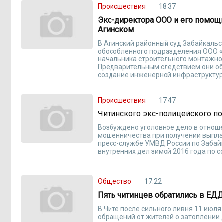
Происшествия
18:37
Экс-директора ООО и его помощ
Агинском
В Агинский районный суд Забайкальс
обособленного подразделения ООО «
начальника строительного монтажно
Предварительным следствием они об
создание инженерной инфраструктур
Происшествия
17:47
Читинского экс-полицейского п
Возбуждено уголовное дело в отнош
мошенничества при получении выплат
пресс-службе УМВД России по Забайк
внутренних дел зимой 2016 года по 
Общество
17:22
Пять читинцев обратились в ЕДД
В Чите после сильного ливня 11 июл
обращений от жителей о затоплении 