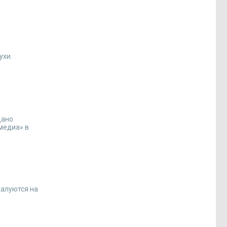
ухи.
дано
медиа» в
жалуются на