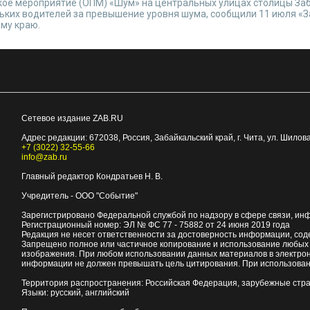
ое мероприятие (ОПМ) «Шум» на центральных улицах столицы Заб
льких водителей за превышение уровня шума, сообщили 11 июля «
му краю.
Сетевое издание ZAB.RU
Адрес редакции:
672038
, Россия, Забайкальский край, г.
Чита
,
ул. Шилова
+7 (3022) 32-55-66
info@zab.ru
Главный редактор Кондратьев Н. В.
Учредитель - ООО "Событие"
Зарегистрировано Федеральной службой по надзору в сфере связи, ин
Регистрационный номер: ЭЛ № ФС 77 - 75882 от 24 июня 2019 года
Редакция не несет ответственности за достоверность информации, со
Запрещено полное или частичное копирование и использование любых м
изображения. При любом использовании данных материалов в электро
информации не должен превышать цель цитирования. При использован
Территория распространения: Российская Федерация, зарубежные стр
Языки: русский, английский