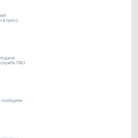
ней
 в пресс-
 подаче
с-службе ПАО
, сообщили