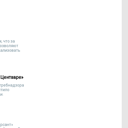
, что за
позволяют
кализовать
«Центавре»
отребнадзора
стило
и.
ерсант»