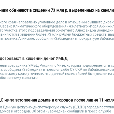
ника обвиняют в хищении 73 млн р, выделенных на канал
кого края направлено уголовное дело в отношении бывшего дирек
Сервис Климатического оборудования» 43-летнего Игоря Акинжил
го участка этого подразделения 55-летнего Александра Воеводин
виняются в хищении более 73 млн рублей бюджетных средств, вы
ы поселка Агинское, сообщили «Забмедиа» в прокуратуре Забайка
одозревают в хищении денег УМВД
ении сотрудника УМВД России по Чите, который подозревается в 
, сообщили «Забмедиа» в пресс-службе СУ СКР по Забайкальском
альскому краю уточнили, что данный полицейский был уволен из 
собственному желанию.
С из-за затопления домов и огородов после ливня 11 июл
я в Единую дежурно-диспетчерскую службу (ЕДДС) города поступи
домов и огородов. Об этом «Забмедиа» сообщили в пресс-службе