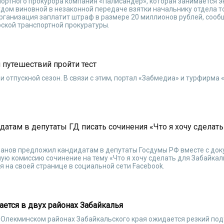
ортного прокурора компания «Палисандер», которая занимается 
судом виновной в незаконной передаче взятки начальнику отдела 
рганизация заплатит штраф в размере 20 миллионов рублей, сооб
ской транспортной прокуратуры.
 путешествий пройти тест
 и отпускной сезон. В связи с этим, портал «Забмедиа» и турфирма
.
там в депутаты ГД писать сочинения «Что я хочу сделать
анов предложил кандидатам в депутаты Госдумы РФ вместе с до
ую комиссию сочинение на тему «Что я хочу сделать для Забайкал
я на своей странице в социальной сети Facebook.
ется в двух районах Забайкалья
о-Олекминском районах Забайкальского края ожидается резкий по