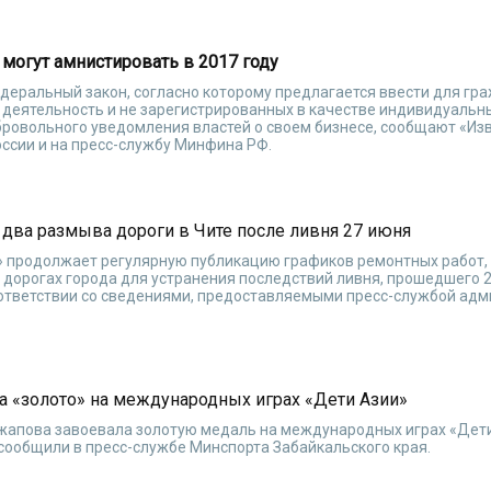
могут амнистировать в 2017 году
еральный закон, согласно которому предлагается ввести для гра
еятельность и не зарегистрированных в качестве индивидуальн
ровольного уведомления властей о своем бизнесе, сообщают «Изв
оссии и на пресс-службу Минфина РФ.
два размыва дороги в Чите после ливня 27 июня
 продолжает регулярную публикацию графиков ремонтных работ,
дорогах города для устранения последствий ливня, прошедшего 2
ответствии со сведениями, предоставляемыми пресс-службой ад
а «золото» на международных играх «Дети Азии»
жапова завоевала золотую медаль на международных играх «Дети
 сообщили в пресс-службе Минспорта Забайкальского края.