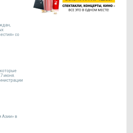
ждан,
ых
естия» со
 которые
7 июня.
министрации
 Азии» в