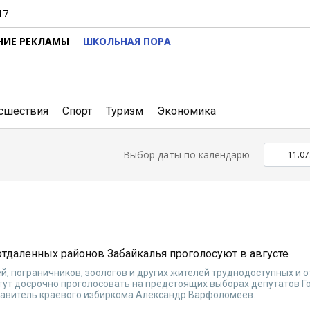
17
НИЕ РЕКЛАМЫ
ШКОЛЬНАЯ ПОРА
сшествия
Спорт
Туризм
Экономика
Выбор даты по календарю
отдаленных районов Забайкалья проголосуют в августе
ей, пограничников, зоологов и других жителей труднодоступных и 
гут досрочно проголосовать на предстоящих выборах депутатов Г
тавитель краевого избиркома Александр Варфоломеев.