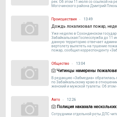
рек. Об этом 11 июля со ссылкой на р
Могочинского района Дмитрий Плюх
Происшествия
13:49
Дождь локализовал пожар, нед
Уже неделю в Сохондинском государ
Забайкальская Гослесслужба до 11 и
данную территорию отвечает админи
вертолету вылететь на тушение пожа
пожар, сообщил корреспонденту «За
Общество
13:04
Читинцы намерены пожаловать
В редакцию «Забмедиа» обратилась 
по Забайкальскому краю в отношении
женский и мужской туалеты. Об этом
Авто
12:26
Полиция наказала нескольких
Сотрудники отдельной роты ДПС чит