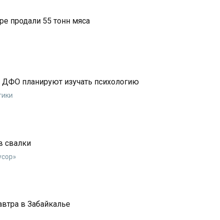
ре продали 55 тонн мяса
и ДФО планируют изучать психологию
тики
в свалки
усор»
автра в Забайкалье