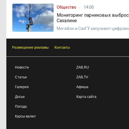
Общество
14:00
Мониторинг парниковых выбросо
Сахалине
МегаФон и СахГУ запускают цифрово
Размещение рекламы
Контакты
Новости
ZAB.RU
Статьи
ZAB.TV
Галерея
Афиша
Досье
Карта сайта
Погода
Курсы валют