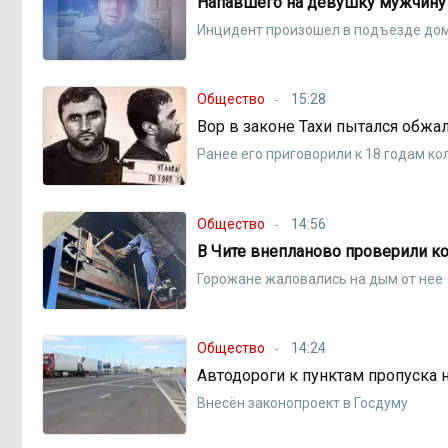
Напавшего на девушку мужчину 
Инцидент произошел в подъезде дом
Общество
15:28
Вор в законе Тахи пытался обжа
Ранее его приговорили к 18 годам ко
Общество
14:56
В Чите внепланово проверили к
Горожане жаловались на дым от нее
Общество
14:24
Автодороги к пунктам пропуска 
Внесён законопроект в Госдуму