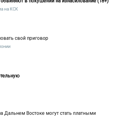
обвиняют в покушении на изнасилование (18+)
а на КСК
ловать свой приговор
лонии
отельную
на Дальнем Востоке могут стать платными