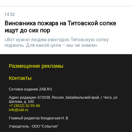
14:32
Виновника пожара на Титовской сопке
ищут до сих пор
«Вот нужно людям ежегодно Титовскую сопку
поджечь. Для какой цели – мы не знаем».
Размещение рекламы
Контакты
Сетевое издание ZAB.RU
Адрес редакции:
672038
, Россия, Забайкальский край, г.
Чита
,
ул.
Шилова, д. 100
+7 (3022) 32-55-66
info@zab.ru
Главный редактор Кондратьев Н. В.
Учредитель - ООО "Событие"