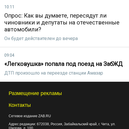
10:11
Опрос: Как вы думаете, пересядут ли
чиновники и депутаты на отечественные
автомобили?
Он будет действителен до вечера
09:04
«Легковушка» попала под поезд на ЗабЖД
ДТП произошло на переезде станции Амазар
Размещение рекламы
Контакты
Сетевое издание ZAB.RU
Адрес редакции:
672038
, Россия, Забайкальский край, г.
Чита
,
ул.
Шилова, д. 100