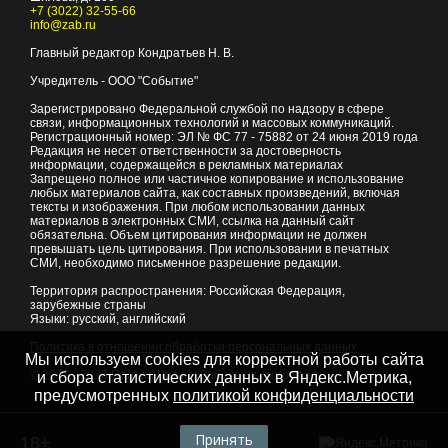
+7 (3022) 32-55-66
info@zab.ru
Главный редактор Кондратьев Н. В.
Учредитель - ООО "Событие"
Зарегистрировано Федеральной службой по надзору в сфере
связи, информационных технологий и массовых коммуникаций.
Регистрационный номер: ЭЛ № ФС 77 - 75882 от 24 июня 2019 года
Редакция не несет ответственности за достоверность
информации, содержащейся в рекламных материалах
Запрещено полное или частичное копирование и использование
любых материалов сайта, как составных произведений, включая
тексты и изображения. При любом использовании данных
материалов в электронных СМИ, ссылка на данный сайт
обязательна. Объем цитирования информации не должен
превышать цель цитирования. При использовании в печатных
СМИ, необходимо письменное разрешение редакции.
Территория распространения: Российская Федерация,
зарубежные страны
Языки: русский, английский
Политика в отношении обработки персональных данных
Мы используем cookies для корректной работы сайта
© 2007 - 2026
Портал Читы и Забайкальского края
и сбора статистических данных в Яндекс.Метрика,
предусмотренных
политикой конфиденциальности
Принять
18+