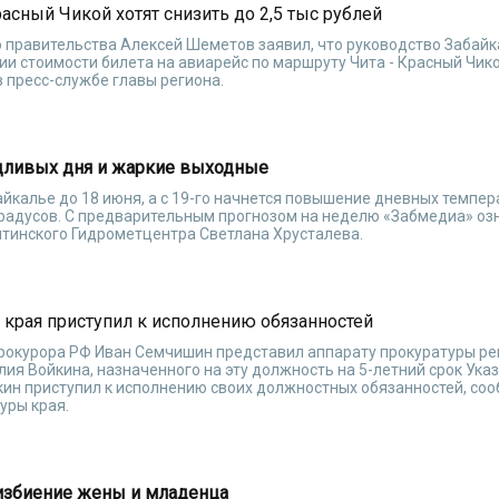
асный Чикой хотят снизить до 2,5 тыс рублей
 правительства Алексей Шеметов заявил, что руководство Забайк
и стоимости билета на авиарейс по маршруту Чита - Красный Чико
 пресс-службе главы региона.
дливых дня и жаркие выходные
йкалье до 18 июня, а с 19-го начнется повышение дневных темпер
градусов. С предварительным прогнозом на неделю «Забмедиа» о
итинского Гидрометцентра Светлана Хрусталева.
 края приступил к исполнению обязанностей
прокурора РФ Иван Семчишин представил аппарату прокуратуры ре
лия Войкина, назначенного на эту должность на 5-летний срок Ука
кин приступил к исполнению своих должностных обязанностей, со
уры края.
 избиение жены и младенца