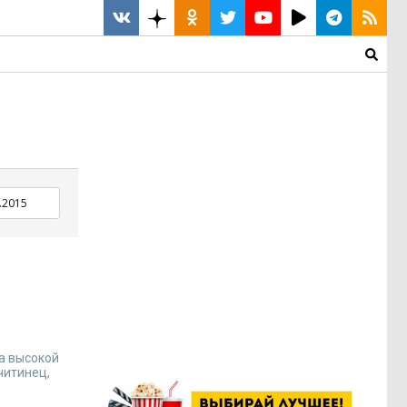
а высокой
читинец,