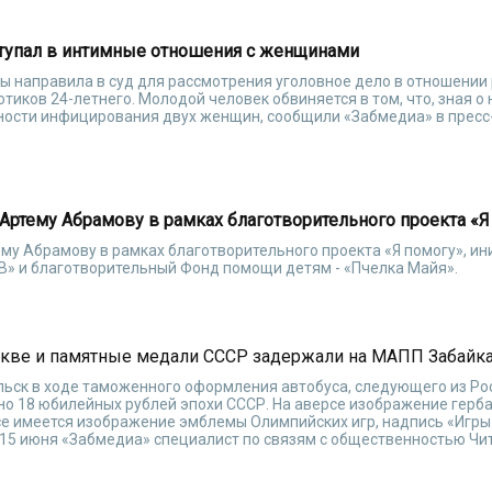
тупал в интимные отношения с женщинами
ы направила в суд для рассмотрения уголовное дело в отношении
тиков 24-летнего. Молодой человек обвиняется в том, что, зная о 
сности инфицирования двух женщин, сообщили «Забмедиа» в прес
 Артему Абрамову в рамках благотворительного проекта «Я
ему Абрамову в рамках благотворительного проекта «Я помогу», и
В» и благотворительный Фонд помощи детям - «Пчелка Майя».
скве и памятные медали СССР задержали на МАПП Забайк
ьск в ходе таможенного оформления автобуса, следующего из Рос
о 18 юбилейных рублей эпохи СССР. На аверсе изображение герба
рсе имеется изображение эмблемы Олимпийских игр, надпись «Игры
15 июня «Забмедиа» специалист по связям с общественностью Чи