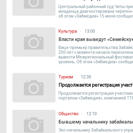
Центральный районный суд Читы при
младенца диагностирована черепно-м
об этом «Забмедиа» 15 июня сообщил
Культура
13:00
Власти края выведут «Семейску
Вице-премьер правительства Забайка
250 лет с момента начала переселен
вывести Межрегиональный фестивал
уровень. Об этом «Забмедиа» сообщи
Туризм
12:30
Продолжается регистрация участ
Продолжается регистрация участнико
порталом «Забмедиа», компанией ТТК
Общество
12:10
Бывшему начальнику забайкаль
Экс-начальнику Забайкальского упр