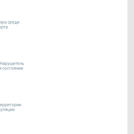
ира среди
орта
. Нарушитель
 состоянии.
территории
пуляции