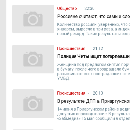
Общество
22:30
Россияне считают, что самые с
Количество россиян, уверенных, что
январем, выросло в три раза, а инд
новый рекорд. Такие результаты со
Происшествия
21:12
Полиция Читы ищет потерпевши
Женщина под предлогом снятия порчи
в бумагу, после чего возвращала бу
разыскивают всех пострадавших от е
УМВД.
Происшествия
20:13
В результате ДТП в Приаргунско
14 июня в Приаргунском районе води
допустил опрокидывание. В результа
«Забмедиа» 15 мая сообщили в отде