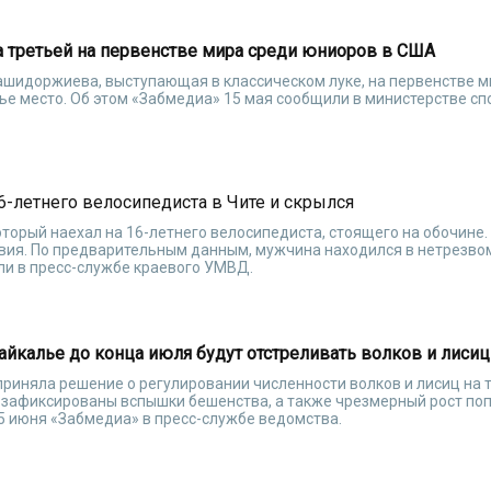
а третьей на первенстве мира среди юниоров в США
ашидоржиева, выступающая в классическом луке, на первенстве м
тье место. Об этом «Забмедиа» 15 мая сообщили в министерстве сп
6-летнего велосипедиста в Чите и скрылся
торый наехал на 16-летнего велосипедиста, стоящего на обочине
вия. По предварительным данным, мужчина находился в нетрезвом
ли в пресс-службе краевого УМВД.
йкалье до конца июля будут отстреливать волков и лисиц
приняла решение о регулировании численности волков и лисиц на 
и зафиксированы вспышки бешенства, а также чрезмерный рост по
5 июня «Забмедиа» в пресс-службе ведомства.