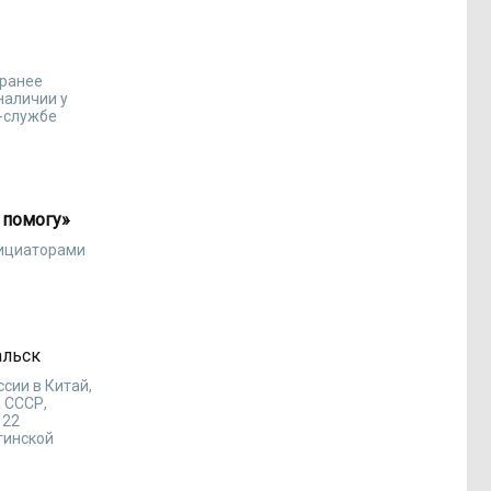
 ранее
наличии у
с-службе
 помогу»
нициаторами
альск
сии в Китай,
 СССР,
 22
тинской