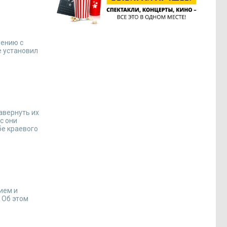
нению с
е установил
авернуть их
с они
бе краевого
ием и
 Об этом