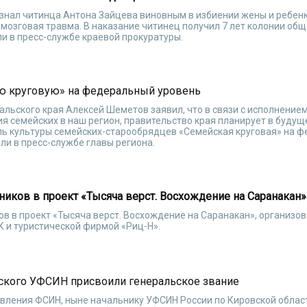
знал читинца Антона Зайцева виновным в избиении жены и ребенк
озговая травма. В наказание читинец получил 7 лет колонии общ
и в пресс-службе краевой прокуратуры.
ю круговую» на федеральный уровень
льского края Алексей Шеметов заявил, что в связи с исполнением
ия семейских в наш регион, правительство края планирует в будущ
ь культуры семейских-старообрядцев «Семейская круговая» на 
ли в пресс-службе главы региона.
ников в проект «Тысяча верст. Восхождение на Саранакан»
в в проект «Тысяча верст. Восхождение на Саранакан», организо
 и туристической фирмой «Риц-Н».
ского УФСИН присвоили генеральское звание
авления ФСИН, ныне начальнику УФСИН России по Кировской облас