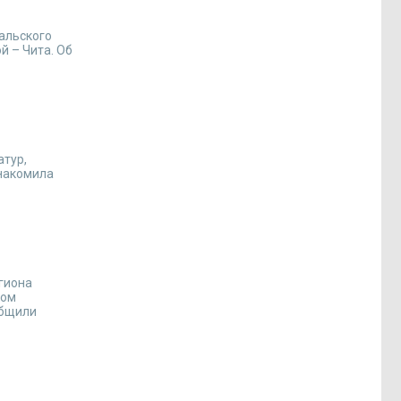
альского
й – Чита. Об
атур,
знакомила
гиона
зом
общили