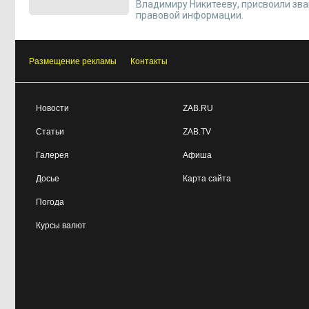
Владимиру Никитееву, присвоили зв
правовой информации.
Размещение рекламы
Контакты
Новости
ZAB.RU
Статьи
ZAB.TV
Галерея
Афиша
Досье
Карта сайта
Погода
Курсы валют