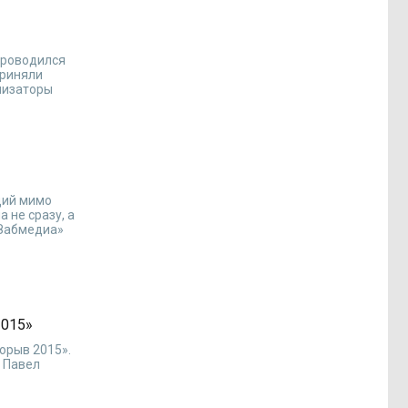
 проводился
приняли
низаторы
щий мимо
 не сразу, а
«Забмедиа»
2015»
орыв 2015».
й Павел