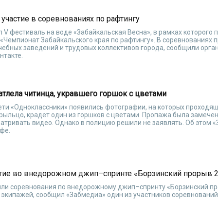
 участие в соревнованиях по рафтингу
л V фестиваль на воде «Забайкальская Весна», в рамках которого
и «Чемпионат Забайкальского края по рафтингу». В соревнованиях 
чебных заведений и трудовых коллективов города, сообщили орга
нтакте.
тлела читинца, укравшего горшок с цветами
сети «Одноклассники» появились фотографии, на которых проходя
рыльцо, крадет один из горшков с цветами. Пропажа была замечена
матривать видео. Однако в полицию решили не заявлять. Об этом 
фе.
стие во внедорожном джип–спринте «Борзинский прорыв 
ошли соревнования по внедорожному джип–спринту «Борзинский пр
 экипажей, сообщил «Забмедиа» один из участников соревновани