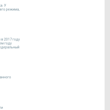
а. У
его режима,
 в 2017 году
ем году
федеральный
ванного
ти