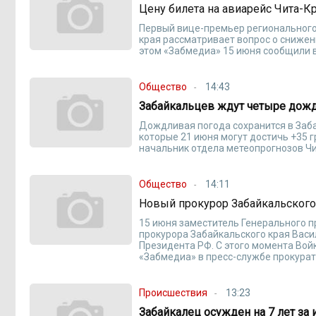
Цену билета на авиарейс Чита-Кр
Первый вице-премьер регионального
края рассматривает вопрос о снижени
этом «Забмедиа» 15 июня сообщили в
Общество
14:43
Забайкальцев ждут четыре дож
Дождливая погода сохранится в Заба
которые 21 июня могут достичь +35 
начальник отдела метеопрогнозов Ч
Общество
14:11
Новый прокурор Забайкальского
15 июня заместитель Генерального 
прокурора Забайкальского края Васи
Президента РФ. С этого момента Вой
«Забмедиа» в пресс-службе прокурат
Происшествия
13:23
Забайкалец осужден на 7 лет за