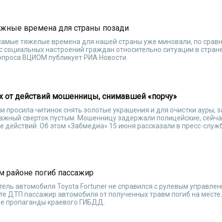
ложные времена для страны позади
 самые тяжелые времена для нашей страны уже миновали, по срав
екс социальных настроений граждан относительно ситуации в стран
цопроса ВЦИОМ публикует РИА Новости.
х от действий мошенницы, снимавшей «порчу»
 просила читинок снять золотые украшения и для очистки ауры, з
мажный сверток пустым. Мошенницу задержали полицейские, сейча
е действий. Об этом «Забмедиа» 15 июня рассказали в пресс-служ
м районе погиб пассажир
тель автомобиля Toyota Fortuner не справился с рулевым управлен
те ДТП пассажир автомобиля от полученных травм погиб на месте.
ле пропаганды краевого ГИБДД.