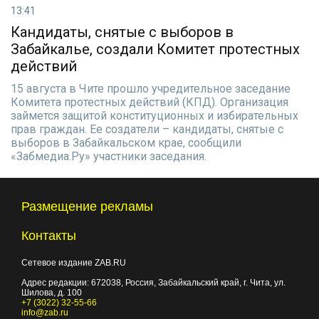
13:41
Кандидаты, снятые с выборов в
Забайкалье, создали Комитет протестных
действий
15 августа в Чите прошло учредительное заседание
Комитета протестных действий (КПД). Организация
займется защитой конституционных и избирательных
прав граждан. Ее создатели – кандидаты, снятые с
выборов в Забайкальском крае, сообщили
«Забмедиа.Ру» участники заседания.
Размещение рекламы
Контакты
Сетевое издание ZAB.RU
Адрес редакции:
672038
, Россия, Забайкальский край, г.
Чита
,
ул.
Шилова, д. 100
+7 (3022) 32-55-66
info@zab.ru