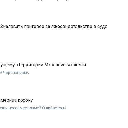
бжаловать приговор за лжесвидетельство в суде
дущему «Территории М» о поисках жены
ем Черепановым
имерила корону
вещи несовместимые? Ошибаетесь!