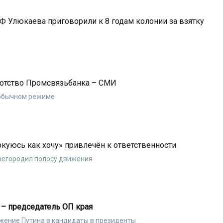
Ф Улюкаева приговорили к 8 годам колонии за взятку
ротство Промсвязьбанка – СМИ
 обычном режиме
куюсь как хочу» привлечён к ответственности
регородил полосу движения
 – председатель ОП края
ение Путина в кандидаты в президенты