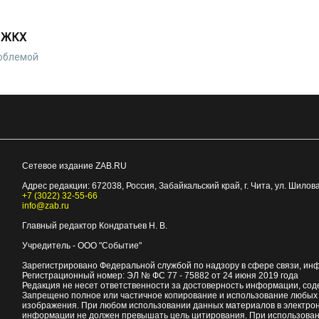
в ЖКХ
роблемой
Сетевое издание ZAB.RU
Адрес редакции:
672038
, Россия, Забайкальский край, г.
Чита
,
ул. Шилова
+7 (3022) 32-55-66
info@zab.ru
Главный редактор Кондратьев Н. В.
Учредитель - ООО "Событие"
Зарегистрировано Федеральной службой по надзору в сфере связи, ин
Регистрационный номер: ЭЛ № ФС 77 - 75882 от 24 июня 2019 года
Редакция не несет ответственности за достоверность информации, со
Запрещено полное или частичное копирование и использование любых м
изображения. При любом использовании данных материалов в электро
информации не должен превышать цель цитирования. При использован