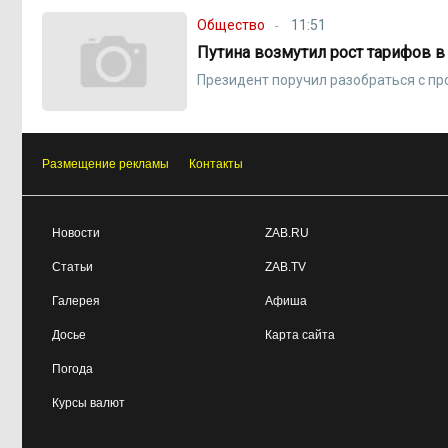
Общество
11:51
Путина возмутил рост тарифов 
Президент поручил разобраться с п
Размещение рекламы
Контакты
Новости
ZAB.RU
Статьи
ZAB.TV
Галерея
Афиша
Досье
Карта сайта
Погода
Курсы валют