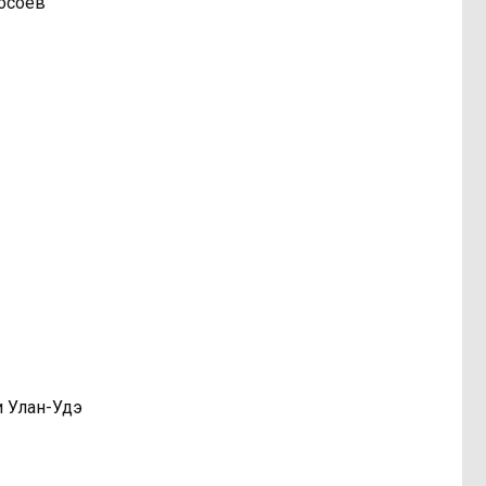
Хосоев
и Улан-Удэ