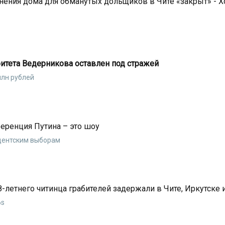
нения дома для обманутых дольщиков в Чите «закрыт» - 
итета Ведерникова оставлен под стражей
млн рублей
ренция Путина – это шоу
дентским выборам
-летнего читинца грабителей задержали в Чите, Иркутске 
6s