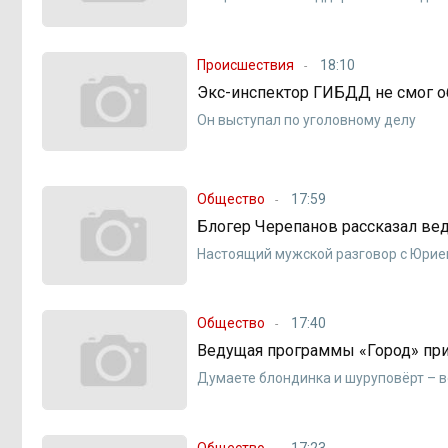
Происшествия
18:10
Экс-инспектор ГИБДД не смог о
Он выступал по уголовному делу
Общество
17:59
Блогер Черепанов рассказал ве
Настоящий мужской разговор с Юри
Общество
17:40
Ведущая программы «Город» пр
Думаете блондинка и шуруповёрт – 
Общество
17:23