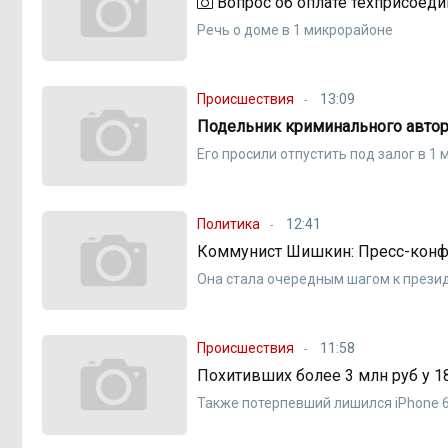
Вопрос об оплате техприсоеди
Речь о доме в 1 микрорайоне
Происшествия
13:09
Подельник криминального автор
Его просили отпустить под залог в 1 
Политика
12:41
Коммунист Шишкин: Пресс-конфе
Она стала очередным шагом к прези
Происшествия
11:58
Похитивших более 3 млн руб у 18
Также потерпевший лишился iPhone 