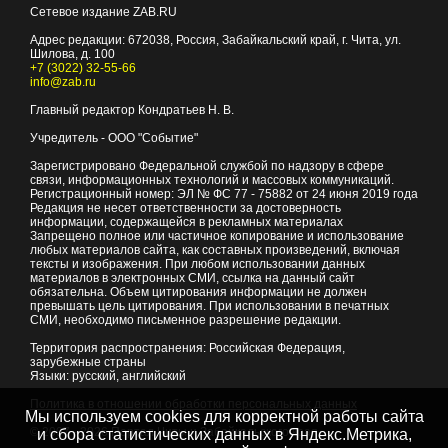
Сетевое издание ZAB.RU
Адрес редакции:
672038
, Россия, Забайкальский край, г.
Чита
,
ул.
Шилова, д. 100
+7 (3022) 32-55-66
info@zab.ru
Главный редактор Кондратьев Н. В.
Учредитель - ООО "Событие"
Зарегистрировано Федеральной службой по надзору в сфере
связи, информационных технологий и массовых коммуникаций.
Регистрационный номер: ЭЛ № ФС 77 - 75882 от 24 июня 2019 года
Редакция не несет ответственности за достоверность
информации, содержащейся в рекламных материалах
Запрещено полное или частичное копирование и использование
любых материалов сайта, как составных произведений, включая
тексты и изображения. При любом использовании данных
материалов в электронных СМИ, ссылка на данный сайт
обязательна. Объем цитирования информации не должен
превышать цель цитирования. При использовании в печатных
СМИ, необходимо письменное разрешение редакции.
Территория распространения: Российская Федерация,
зарубежные страны
Языки: русский, английский
Политика в отношении обработки персональных данных
Мы используем cookies для корректной работы сайта
© 2007 - 2026
Портал Читы и Забайкальского края
и сбора статистических данных в Яндекс.Метрика,