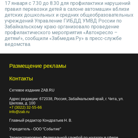
17 января с 7.30 до 8.30 для профилактики нарушений
правил перевозки детей в салоне автомашин вблизи
детских дошкольных и средних общеобразовательных
учреждений Управление ГИБДД УМВД России по
Забайкальскому краю организовало проведение
профилактического мероприятия «Автокресло –
детям!», сообщили «Забмедиа.Ру» в пресс-службе
ведомства.
Размещение рекламы
Контакты
Сетевое издание ZAB.RU
Адрес редакции:
672038
, Россия, Забайкальский край, г.
Чита
,
ул.
Шилова, д. 100
+7 (3022) 32-55-66
info@zab.ru
Главный редактор Кондратьев Н. В.
Учредитель - ООО "Событие"
Зарегистрировано Федеральной службой по надзору в сфере