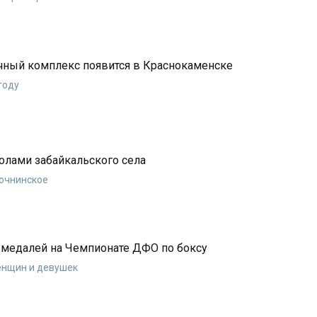
ный комплекс появится в Краснокаменске
году
волами забайкальского села
лочнинское
9 медалей на Чемпионате ДФО по боксу
енщин и девушек