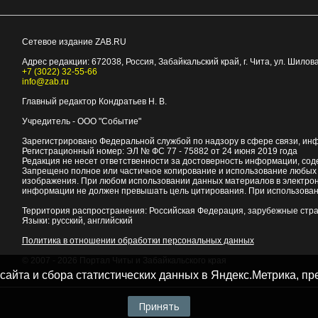
Сетевое издание ZAB.RU
Адрес редакции:
672038
, Россия, Забайкальский край, г.
Чита
,
ул. Шилова
+7 (3022) 32-55-66
info@zab.ru
Главный редактор Кондратьев Н. В.
Учредитель - ООО "Событие"
Зарегистрировано Федеральной службой по надзору в сфере связи, ин
Регистрационный номер: ЭЛ № ФС 77 - 75882 от 24 июня 2019 года
Редакция не несет ответственности за достоверность информации, со
Запрещено полное или частичное копирование и использование любых м
изображения. При любом использовании данных материалов в электро
информации не должен превышать цель цитирования. При использован
Территория распространения: Российская Федерация, зарубежные стр
Языки: русский, английский
Политика в отношении обработки персональных данных
© 2007 - 2026
Портал Читы и Забайкальского края
 сайта и сбора статистических данных в Яндекс.Метрика, 
Принять