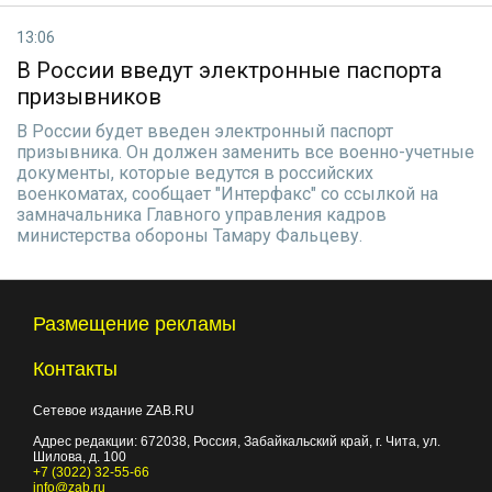
13:06
В России введут электронные паспорта
призывников
В России будет введен электронный паспорт
призывника. Он должен заменить все военно-учетные
документы, которые ведутся в российских
военкоматах, сообщает "Интерфакс" со ссылкой на
замначальника Главного управления кадров
министерства обороны Тамару Фальцеву.
Размещение рекламы
Контакты
Сетевое издание ZAB.RU
Адрес редакции:
672038
, Россия, Забайкальский край, г.
Чита
,
ул.
Шилова, д. 100
+7 (3022) 32-55-66
info@zab.ru