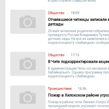
в прес-службе главы региона.
Общество
18:09
Отчаявшиеся читинцы записали 
детсады
20 мая читинские родители собралис
президенту России Владимиру Путину
детские сады. На все их заявления в
корреспонденту «Забмедиа» сообщил
Общество
17:15
В Чите подкорректировали акци
В администрации Читы согласовали з
Забайкалью!». Однако программу пр
корреспонденту «Забмедиа».
Происшествия
16:56
Пожар в Хилокском районе угро
Пожар в районе села Линево-Озеро Х
прошедшей неделе, угрожает поселку