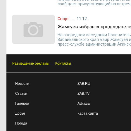
сообщает присутствующий на встреч
Спорт
11:12
Жамсуев избран сопредседателе
На очередном заседании Попечительс
Забайкальского края Баир Жамсуев и
пресс-службе администрации Агинско
Размещение рекламы
Контакты
Новости
ZAB.RU
Статьи
ZAB.TV
Галерея
Афиша
Досье
Карта сайта
Погода