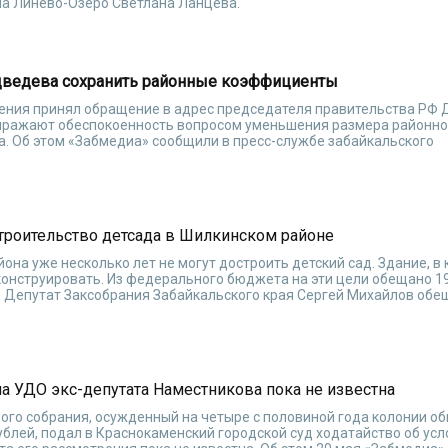
ла Линево-Озеро Светлана Ланцева.
ведева сохранить районные коэффициенты
ения принял обращение в адрес председателя правительства РФ
ыражают обеспокоенность вопросом уменьшения размера районно
. Об этом «Забмедиа» сообщили в пресс-службе забайкальского
строительство детсада в Шилкинском районе
она уже несколько лет не могут достроить детский сад. Здание, в
онструировать. Из федерального бюджета на эти цели обещано 19
и. Депутат Заксобрания Забайкальского края Сергей Михайлов обе
на УДО экс-депутата Наместникова пока не известна
ого собрания, осужденный на четыре с половиной года колонии о
ублей, подал в Краснокаменский городской суд ходатайство об усл