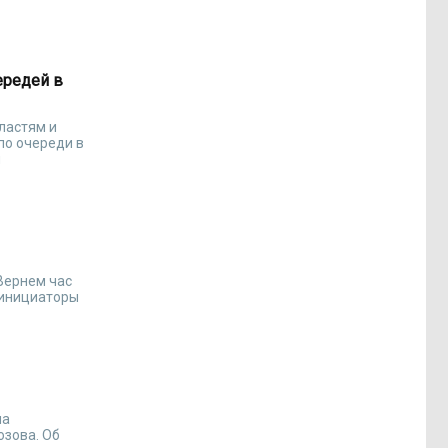
ередей в
ластям и
по очереди в
м
Вернем час
 инициаторы
на
озова. Об