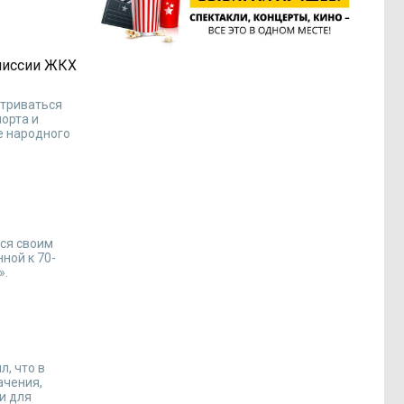
омиссии ЖКХ
атриваться
орта и
е народного
лся своим
ной к 70-
».
, что в
ачения,
и для