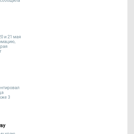
» сообщила
0 и 21 мая
рмацию,
края
т
ентировал
ца
кже 3
тву
му краю