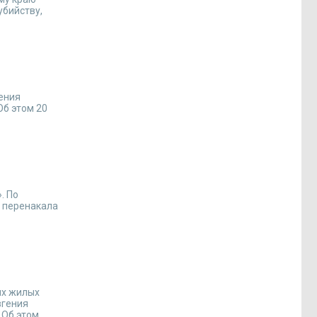
убийству,
ения
Об этом 20
. По
а перенакала
ых жилых
вгения
 Об этом