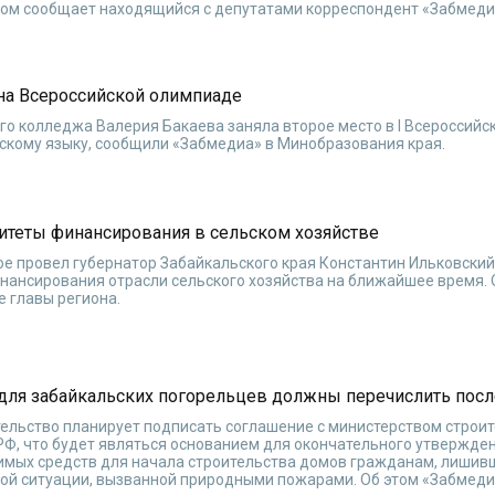
том сообщает находящийся с депутатами корреспондент «Забмеди
 на Всероссийской олимпиаде
го колледжа Валерия Бакаева заняла второе место в I Всероссийс
скому языку, сообщили «Забмедиа» в Минобразования края.
ритеты финансирования в сельском хозяйстве
ое провел губернатор Забайкальского края Константин Ильковский
нансирования отрасли сельского хозяйства на ближайшее время. 
 главы региона.
 для забайкальских погорельцев должны перечислить посл
тельство планирует подписать соглашение с министерством строит
Ф, что будет являться основанием для окончательного утвержден
имых средств для начала строительства домов гражданам, лиши
ой ситуации, вызванной природными пожарами. Об этом «Забмед