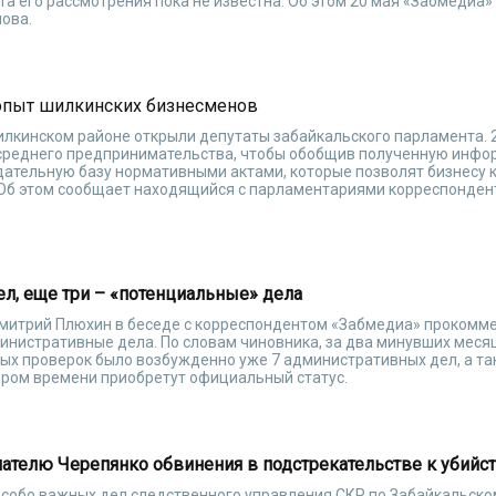
а его рассмотрения пока не известна. Об этом 20 мая «Забмедиа
ова.
 опыт шилкинских бизнесменов
лкинском районе открыли депутаты забайкальского парламента. 2
 среднего предпринимательства, чтобы обобщив полученную инфо
дательную базу нормативными актами, которые позволят бизнесу 
 Об этом сообщает находящийся с парламентариями корреспонден
ел, еще три – «потенциальные» дела
Дмитрий Плюхин в беседе с корреспондентом «Забмедиа» прокомм
инистративные дела. По словам чиновника, за два минувших меся
ых проверок было возбужденно уже 7 административных дел, а та
ором времени приобретут официальный статус.
телю Черепянко обвинения в подстрекательстве к убийс
собо важных дел следственного управления СКР по Забайкальско