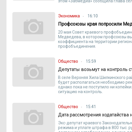
этом «Забмедиа» сообщила глава се
Экономика
16:10
Профсоюзы края попросили Мед
20 мая Совет краевого профобъедин
Медведева, в котором профсоюзы в
коэффициента на территории региона
профобъединения.
Общество
15:59
Депутаты возьмут на контроль 
В селе Верхняя Хила Шилкинского рай
будет располагаться необходимо рек
однако пока не поступило ни копейк
ситуацию на контроль.
Общество
15:41
Дата рассмотрения ходатайства 
Экс-депутат краевого Законодательн
режима и уплате штрафа в 800 тыс. р