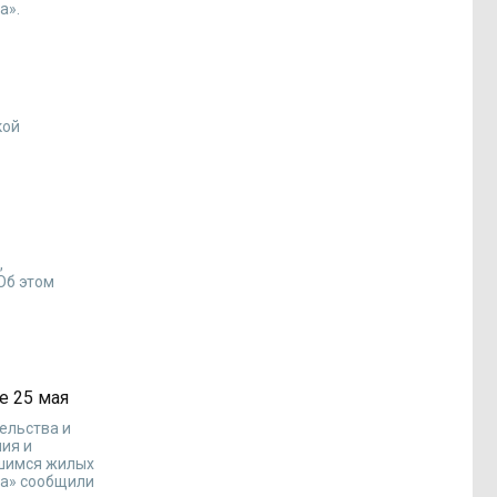
а».
кой
,
Об этом
е 25 мая
ельства и
ия и
вшимся жилых
иа» сообщили