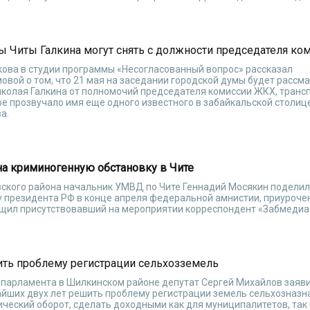
ы Читы Галкина могут снять с должности председателя к
кова в студии программы «Несогласованный вопрос» рассказал
вой о том, что 21 мая на заседании городской думы будет рассм
колая Галкина от полномочий председателя комиссии ЖКХ, трансп
оре прозвучало имя еще одного известного в забайкальской столиц
а.
на криминогенную обстановку в Чите
вского района начальник УМВД по Чите Геннадий Мосякин подели
у президента РФ в конце апреля федеральной амнистии, приурочен
бщил присутствовавший на мероприятии корреспондент «Забмедиа
ить проблему регистрации сельхозземель
 парламента в Шилкинском районе депутат Сергей Михайлов заявил
айших двух лет решить проблему регистрации земель сельхозназн
ческий оборот, сделать доходными как для муниципалитетов, так 