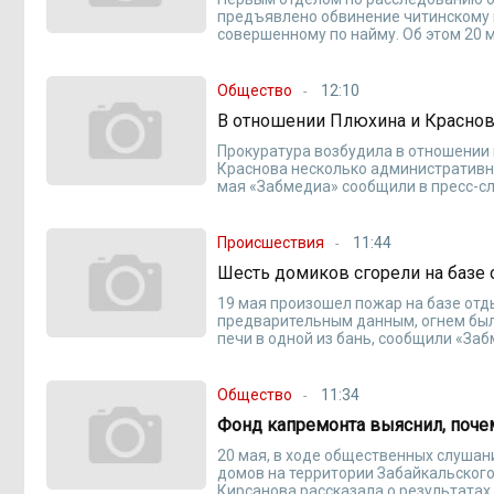
предъявлено обвинение читинскому 
совершенному по найму. Об этом 20 
Общество
12:10
В отношении Плюхина и Красно
Прокуратура возбудила в отношении
Краснова несколько административн
мая «Забмедиа» сообщили в пресс-сл
Происшествия
11:44
Шесть домиков сгорели на базе
19 мая произошел пожар на базе отд
предварительным данным, огнем был
печи в одной из бань, сообщили «За
Общество
11:34
Фонд капремонта выяснил, почем
20 мая, в ходе общественных слуша
домов на территории Забайкальского
Кирсанова рассказала о результатах