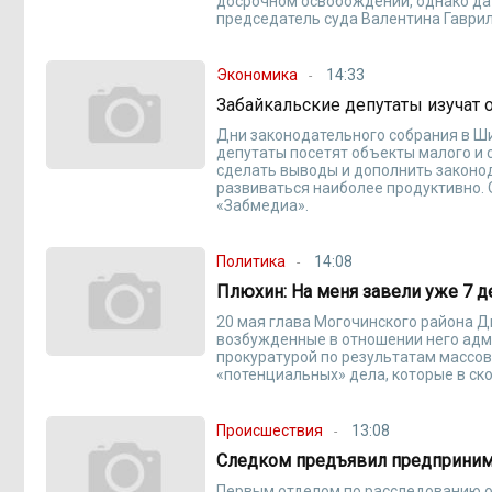
досрочном освобождении, однако дат
председатель суда Валентина Гаврил
Экономика
14:33
Забайкальские депутаты изучат
Дни законодательного собрания в Ши
депутаты посетят объекты малого и
сделать выводы и дополнить законо
развиваться наиболее продуктивно.
«Забмедиа».
Политика
14:08
Плюхин: На меня завели уже 7 д
20 мая глава Могочинского района 
возбужденные в отношении него адм
прокуратурой по результатам массов
«потенциальных» дела, которые в ск
Происшествия
13:08
Следком предъявил предпринима
Первым отделом по расследованию о