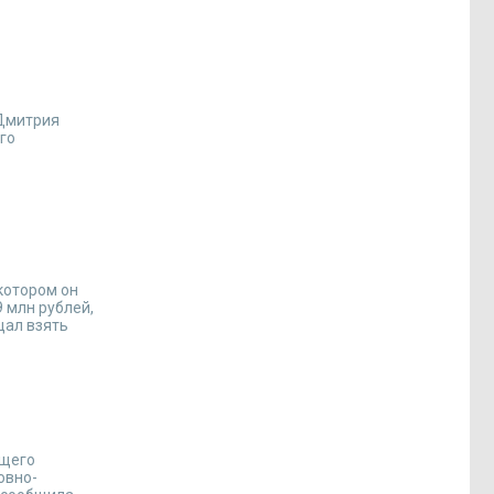
 Дмитрия
го
 котором он
 млн рублей,
щал взять
бщего
овно-