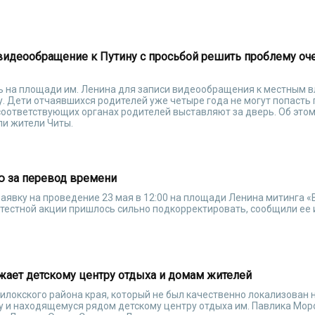
видеообращение к Путину с просьбой решить проблему оч
ь на площади им. Ленина для записи видеообращения к местным в
. Дети отчаявшихся родителей уже четыре года не могут попасть 
 соответствующих органах родителей выставляют за дверь. Об это
и жители Читы.
ю за перевод времени
аявку на проведение 23 мая в 12:00 на площади Ленина митинга «
отестной акции пришлось сильно подкорректировать, сообщили ее
жает детскому центру отдыха и домам жителей
илокского района края, который не был качественно локализован 
 и находящемуся рядом детскому центру отдыха им. Павлика Мор