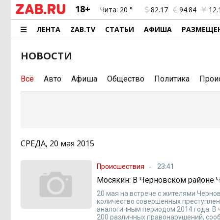
18+
Чита:
20 °
82.17
94.84
12.
ЛЕНТА
ZAB.TV
СТАТЬИ
АФИША
РАЗМЕЩЕ
НОВОСТИ
Всё
Авто
Афиша
Общество
Политика
Прои
СРЕДА, 20 мая 2015
Происшествия
23:41
Мосякин: В Черновском районе 
20 мая на встрече с жителями Черно
количество совершенных преступлени
аналогичным периодом 2014 года. В 
200 различных правонарушений, соо