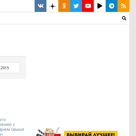
что
нению с
реднем свыше
».