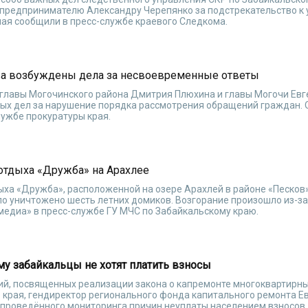
предпринимателю Александру Черепянко за подстрекательство к 
мая сообщили в пресс-службе краевого Следкома.
ва возбуждены дела за несвоевременные ответы
 главы Могочинского района Дмитрия Плюхина и главы Могочи Евг
ых дел за нарушение порядка рассмотрения обращений граждан. 
ужбе прокуратуры края.
 отдыха «Дружба» на Арахлее
ыха «Дружба», расположенной на озере Арахлей в районе «Песков»
о уничтожено шесть летних домиков. Возгорание произошло из-з
бмедиа» в пресс-службе ГУ МЧС по Забайкальскому краю.
у забайкальцы не хотят платить взносы
ний, посвященных реализации закона о капремонте многоквартирн
 края, гендиректор регионального фонда капитального ремонта Е
 проведённого мониторинга причин неуплаты населением взносов.