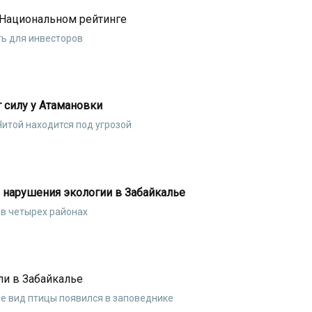
 Национальном рейтинге
ть для инвесторов
 силу у Атамановки
итой находится под угрозой
нарушения экологии в Забайкалье
 в четырех районах
и в Забайкалье
е вид птицы появился в заповеднике