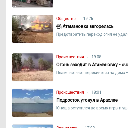
Общество
19:26
Атамановка загорелась
Предотвратить переход огня не удал
Происшествия
19:08
Огонь заходит в Атамановку - о
Пламя вот-вот перекинется на дома 
Происшествия
18:01
Подросток утонул в Арахлее
Юноша оступился во время игры и уш
Экономика
17:03