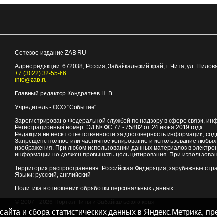
Сетевое издание ZAB.RU
Адрес редакции:
672038
, Россия, Забайкальский край, г.
Чита
,
ул. Шилова
+7 (3022) 32-55-66
info@zab.ru
Главный редактор Кондратьев Н. В.
Учредитель - ООО "Событие"
Зарегистрировано Федеральной службой по надзору в сфере связи, ин
Регистрационный номер: ЭЛ № ФС 77 - 75882 от 24 июня 2019 года
Редакция не несет ответственности за достоверность информации, со
Запрещено полное или частичное копирование и использование любых м
изображения. При любом использовании данных материалов в электро
информации не должен превышать цель цитирования. При использован
Территория распространения: Российская Федерация, зарубежные стр
Языки: русский, английский
Политика в отношении обработки персональных данных
© 2007 - 2026
Портал Читы и Забайкальского края
 сайта и сбора статистических данных в Яндекс.Метрика, 