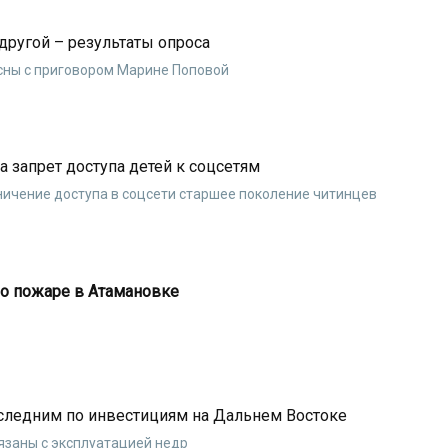
другой – результаты опроса
сны с приговором Марине Поповой
а запрет доступа детей к соцсетям
ничение доступа в соцсети старшее поколение читинцев
о пожаре в Атамановке
оследним по инвестициям на Дальнем Востоке
язаны с эксплуатацией недр