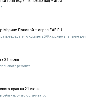
ки тонн воды на пожар под Читой
ра
р Марине Поповой – опрос ZAB.RU
вора председателю комитета ЖКХ можно в течение дня
та 21 июня
 планового ремонта
ского края на 21 июня
ь себя как супер-организатор