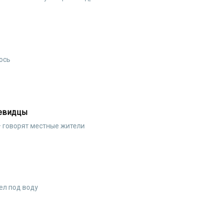
ось
чевидцы
– говорят местные жители
ел под воду