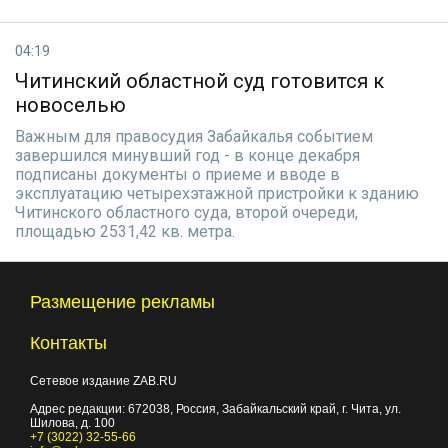
04:19
Читинский областной суд готовится к
новоселью
Важным для правосудия Забайкалья событием
завершился минувший год - в конце декабря
подписаны документы о приеме и вводе в
эксплуатацию четырехэтажной пристройки к зданию
Читинского областного суда, второй очереди,
площадью 2531,42 кв. метра.
Размещение рекламы
Контакты
Сетевое издание ZAB.RU
Адрес редакции:
672038
, Россия, Забайкальский край, г.
Чита
,
ул.
Шилова, д. 100
+7 (3022) 32-55-66