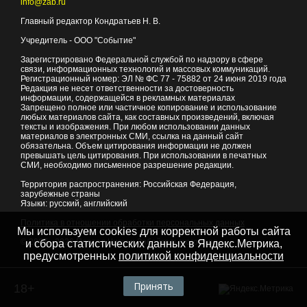
info@zab.ru
Главный редактор Кондратьев Н. В.
Учредитель - ООО "Событие"
Зарегистрировано Федеральной службой по надзору в сфере
связи, информационных технологий и массовых коммуникаций.
Регистрационный номер: ЭЛ № ФС 77 - 75882 от 24 июня 2019 года
Редакция не несет ответственности за достоверность
информации, содержащейся в рекламных материалах
Запрещено полное или частичное копирование и использование
любых материалов сайта, как составных произведений, включая
тексты и изображения. При любом использовании данных
материалов в электронных СМИ, ссылка на данный сайт
обязательна. Объем цитирования информации не должен
превышать цель цитирования. При использовании в печатных
СМИ, необходимо письменное разрешение редакции.
Территория распространения: Российская Федерация,
зарубежные страны
Языки: русский, английский
Политика в отношении обработки персональных данных
Мы используем cookies для корректной работы сайта
© 2007 - 2026
Портал Читы и Забайкальского края
и сбора статистических данных в Яндекс.Метрика,
предусмотренных
политикой конфиденциальности
Принять
18+