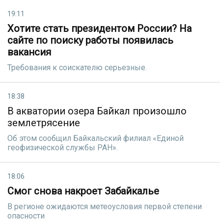
19:11
Хотите стать президентом России? На
сайте по поиску работы появилась
вакансия
Требования к соискателю серьезные.
18:38
В акватории озера Байкал произошло
землетрясение
Об этом сообщил Бaйкaльcкий филиaл «Eдинoй
гeoфизичecкoй cлyжбы PAH».
18:06
Смог снова накроет Забайкалье
В регионе ожидаются метеоусловия первой степени
опасности