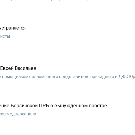
устраняется
листы
 Евсей Васильев
н помощником полномочного представителя президента в ДФО Юр
шение Борзинской ЦРБ о вынужденном простое
ков медперсонала