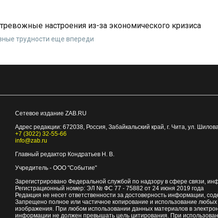
тревожные настроения из-за экономического кризиса
овные трудности еще впереди
Сетевое издание ZAB.RU
Адрес редакции:
672038
, Россия, Забайкальский край, г.
Чита
,
ул. Шилова
+7 (3022) 32-55-66
info@zab.ru
Главный редактор Кондратьев Н. В.
Учредитель - ООО "Событие"
Зарегистрировано Федеральной службой по надзору в сфере связи, ин
Регистрационный номер: ЭЛ № ФС 77 - 75882 от 24 июня 2019 года
Редакция не несет ответственности за достоверность информации, со
Запрещено полное или частичное копирование и использование любых м
изображения. При любом использовании данных материалов в электро
информации не должен превышать цель цитирования. При использован