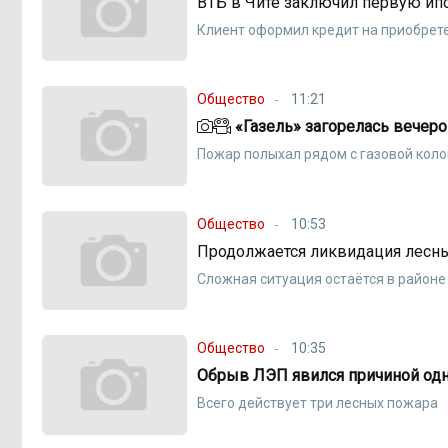
ВТБ в Чите заключил первую ипо
Клиент оформил кредит на приобрете
Общество
11:21
«Газель» загорелась вечеро
Пожар полыхал рядом с газовой кол
Общество
10:53
Продолжается ликвидация лесны
Сложная ситуация остаётся в районе
Общество
10:35
Обрыв ЛЭП явился причиной одн
Всего действует три лесных пожара