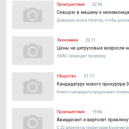
Происшествия
22:56
Севшую в машину к незнакомцам
Девушка села в попутку, чтобы доех
Экономика
22:11
Цены на цитрусовые возросли на
УФАС проводит проверку
Общество
21:17
Кандидатуру нового прокурора З
Нового кандидата предложил генера
Происшествия
19:45
Авиадесант и вертолет привлек
С 22 апреля на территории Бурятии д