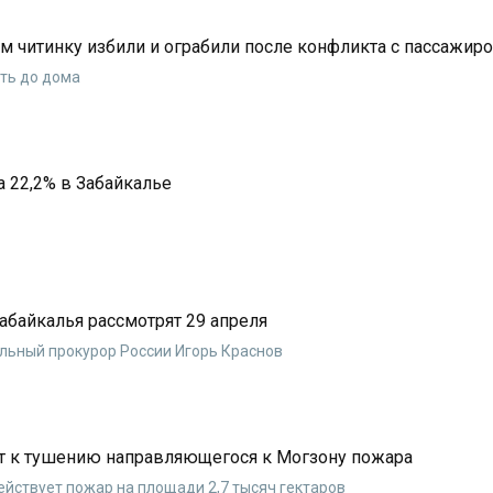
 читинку избили и ограбили после конфликта с пассажир
ать до дома
 22,2% в Забайкалье
абайкалья рассмотрят 29 апреля
льный прокурор России Игорь Краснов
ут к тушению направляющегося к Могзону пожара
ействует пожар на площади 2,7 тысяч гектаров