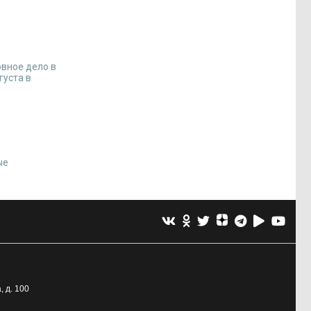
вное дело в
густа в
ые
, д. 100