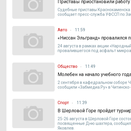
Приставы приостановили работу 
Судебные приставы Краснокаменска 
сообщает пресс-служба УФССП по За
Авто
11:59
«Ниссан Эльгранд» провалился п
24 августа в рамках акции «Народн
провалившегося под асфальт микроа
Общество
11:49
Молебен на начало учебного год
2 сентября в кафедральном соборе Ч
сообщили «Забмедиа.Ру» в Читинско
Спорт
11:39
В Шерловой Горе пройдет турни
25-26 августа в Шерловой Горе сост
посвященные Дню шахтера, сообщил 
Яковлев.