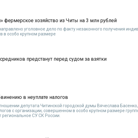
» фермерское хозяйство из Читы на 3 млн рублей
направлено уголовное дело по факту незаконного получения инд
 в особо крупном размере
средников предстанут перед судом за взятки
бвинению в неуплате налогов
отношении депутата Читинской городской думы Вячеслава Басенко
алогов с организации, совершенном в особо крупном размере групп
 региональное СУ СК России.