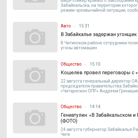
Вице-спикер краевого Заксобрания к
Забайкальска, на территории которог
режим чрезвычайной ситуации, сооб
Авто
15:31
В Забайкалье задержан угонщик 
В Читинском районе сотрудники поли
угоны автомашин
Общество
15:10
Кошелев провел переговоры с «
22 августа генеральный директор ОА
председателя правительства Забай
«Читарегион ОПР» Андреем Гренишин
Общество
14:14
Гениатулин: «В Забайкальском и
(ФОТО)
24 августа губернатор Забайкалья Р
Чите