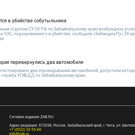
тся в убийстве собутыльника
ым отделом СУ СК РФ по Забайкальскому краю возбуждено уголо
а ЧЭС, подозреваемого в убийстве, сообщили «Забмедиа.Ру» 24 ав
ма.
 края перевернулись два автомобиля
регистрировано два опрокидывания автомобилей, допустили котор
с-служба УГИБДД по Забайкальскому краю.
Сетевое издание ZAB.RU
Адрес редакции:
672038
, Россия, Забайкальский край, г.
Чита
,
ул. Шилова
+7 (3022) 32-55-66
info@zab.ru