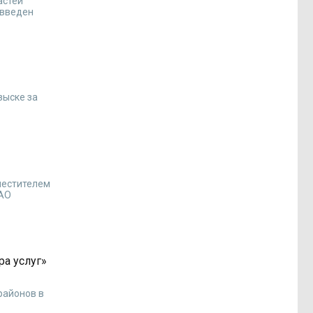
астей
 введен
зыске за
местителем
ОАО
ра услуг»
районов в