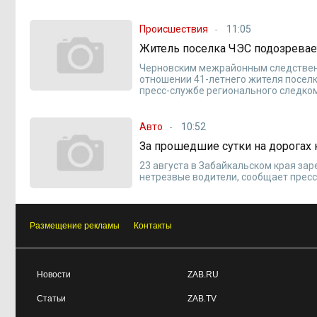
Происшествия
11:05
Житель поселка ЧЭС подозревае
Черновским межрайонным следственн
отношении 41-летнего жителя поселк
пресс-службе регионального следко
Авто
10:52
За прошедшие сутки на дорогах
23 августа в Забайкальском края за
нетрезвые водители, сообщает прес
Размещение рекламы
Контакты
Новости
ZAB.RU
Статьи
ZAB.TV