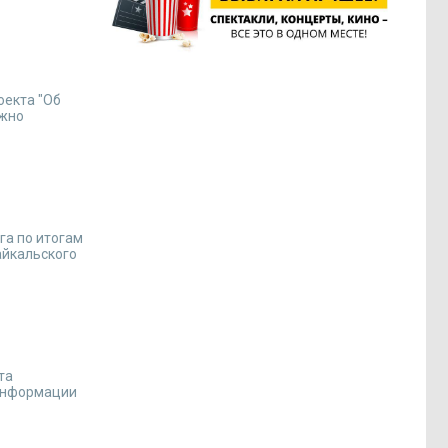
оекта "Об
ожно
га по итогам
айкальского
та
 информации