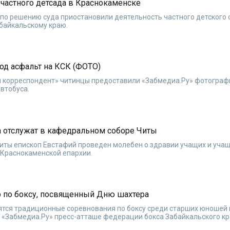
частного детсада в Краснокаменске
по решению суда приостановили деятельность частного детского 
байкальскому краю.
од асфальт на КСК (ФОТО)
ый корреспондент» читинцы предоставили «Забмедиа.Ру» фотограф
втобуса.
а отслужат в кафедральном соборе Читы
иты епископ Евстафий проведен молебен о здравии учащих и учащ
-Краснокаменской епархии.
р по боксу, посвященный Дню шахтера
оятся традиционные соревнования по боксу среди старших юношей 
«Забмедиа.Ру» пресс-атташе федерации бокса Забайкальского кр