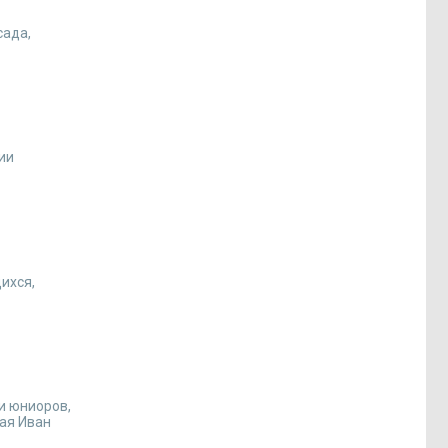
сада,
ии
ихся,
и юниоров,
ая Иван