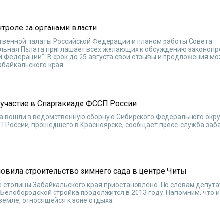
нтроле за органами власти
твенной палаты Российской Федерации и планом работы Совета
льная Палата приглашает всех желающих к обсуждению законопр
 Федерации". В срок до 25 августа свои отзывы и предложения м
байкальского края.
 участие в Спартакиаде ФССП России
ва вошли в ведомственную сборную Сибирского Федерального окру
П России, прошедшего в Красноярске, сообщает пресс-служба заб
овила строительство зимнего сада в центре Читы
е столицы Забайкальского края приостановлено. По словам депута
 Белобородской стройка продолжится в 2013 году. Напомним, что
земле, относящейся к зоне отдыха.