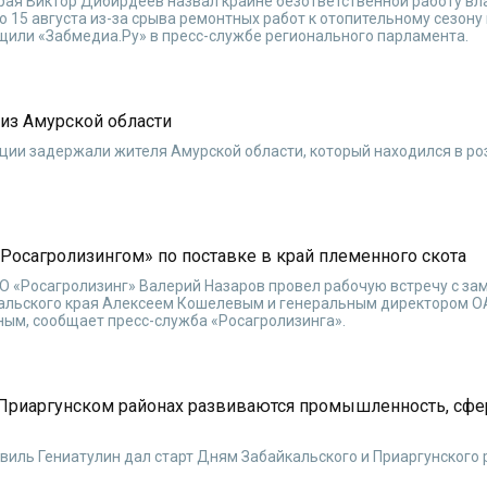
рая Виктор Дибирдеев назвал крайне безответственной работу вл
о 15 августа из-за срыва ремонтных работ к отопительному сезону
щили «Забмедиа.Ру» в пресс-службе регионального парламента.
из Амурской области
ции задержали жителя Амурской области, который находился в ро
Росагролизингом» по поставке в край племенного скота
О «Росагролизинг» Валерий Назаров провел рабочую встречу с за
кальского края Алексеем Кошелевым и генеральным директором 
ым, сообщает пресс-служба «Росагролизинга».
 Приаргунском районах развиваются промышленность, сфе
авиль Гениатулин дал старт Дням Забайкальского и Приаргунского 