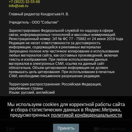
+7 (3022) 32-55-66
info@zab.ru
Главный редактор Кондратьев Н. В.
Учредитель - ООО "Событие"
Зарегистрировано Федеральной службой по надзору в сфере
связи, информационных технологий и массовых коммуникаций.
Регистрационный номер: ЭЛ № ФС 77 - 75882 от 24 июня 2019 года
Редакция не несет ответственности за достоверность
информации, содержащейся в рекламных материалах
Запрещено полное или частичное копирование и использование
любых материалов сайта, как составных произведений, включая
тексты и изображения. При любом использовании данных
материалов в электронных СМИ, ссылка на данный сайт
обязательна. Объем цитирования информации не должен
превышать цель цитирования. При использовании в печатных
СМИ, необходимо письменное разрешение редакции.
Территория распространения: Российская Федерация,
зарубежные страны
Языки: русский, английский
Политика в отношении обработки персональных данных
Мы используем cookies для корректной работы сайта
© 2007 - 2026
Портал Читы и Забайкальского края
и сбора статистических данных в Яндекс.Метрика,
предусмотренных
политикой конфиденциальности
Принять
18+