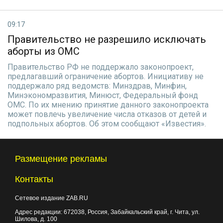
09:17
Правительство не разрешило исключать
аборты из ОМС
Правительство РФ не поддержало законопроект,
предлагавший ограничение абортов. Инициативу не
поддержало ряд ведомств: Минздрав, Минфин,
Минэкономразвития, Минюст, Федеральный фонд
ОМС. По их мнению принятие данного законопроекта
может повлечь увеличение числа отказов от детей и
подпольных абортов. Об этом сообщают «Известия».
Размещение рекламы
Контакты
Сетевое издание ZAB.RU
Адрес редакции:
672038
, Россия, Забайкальский край, г.
Чита
,
ул.
Шилова, д. 100