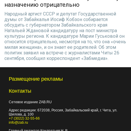
назначению отрицательно
Народный артист СССР и депутат Государственной
думы от Забайкалья Иосиф Кобзон собирается
обсудить с губернатором Забайкальского края
Натальей Ждановой кандидатуру на пост министра
культуры региона. К кандидатуре Марии Гуськовой он
относится отрицательно, несмотря на то, что она «очень
милая женщина», и он знает ее родителей. Об этом
политик заявил на встрече с журналистами Читы 26
сентября, сообщил корреспондент «Забмедиа».
Размещение рекламы
Контакты
Сетевое издание ZAB.RU
Адрес редакции:
672038
, Россия, Забайкальский край, г.
Чита
,
ул.
Шилова, д. 100
+7 (3022) 32-55-66
info@zab.ru
Главный редактор Кондратьев Н. В.