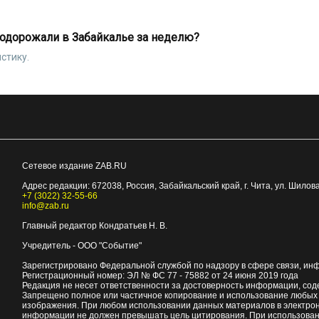
подорожали в Забайкалье за неделю?
стику.
Сетевое издание ZAB.RU
Адрес редакции:
672038
, Россия, Забайкальский край, г.
Чита
,
ул. Шилова
+7 (3022) 32-55-66
info@zab.ru
Главный редактор Кондратьев Н. В.
Учредитель - ООО "Событие"
Зарегистрировано Федеральной службой по надзору в сфере связи, ин
Регистрационный номер: ЭЛ № ФС 77 - 75882 от 24 июня 2019 года
Редакция не несет ответственности за достоверность информации, со
Запрещено полное или частичное копирование и использование любых м
изображения. При любом использовании данных материалов в электро
информации не должен превышать цель цитирования. При использован