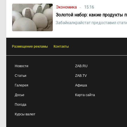
Экономика
15:16
Золотой набор: какие продукты 
Забайкалкрайстат предоставил стати
Размещение рекламы
Контакты
Новости
ZAB.RU
Статьи
ZAB.TV
Галерея
Афиша
Досье
Карта сайта
Погода
Курсы валют